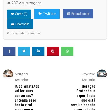
👁️ 287 visualizações
🐦 Twitter
📘 Facebook
❤️ Curtir (
0
)
💼 LinkedIn
0
compartilhamentos
Matéria
Próxima
Anterior
Matéria
IA do WhatsApp
Geração
vai ler suas
Prateada: a
conversas?
experiência
Entenda esse
que está
boato viral —
revolucionando
e por que é
o mercado de