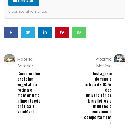
💼 LinkedIn
0
compartilhamentos
Matéria
Próxima
Anterior
Matéria
Como incluir
Instagram
proteína
domina a
vegetal na
rotina de 95%
rotina e
dos
manter uma
universitários
alimentação
brasileiros e
prática e
influencia
saudável
consumo e
comportament
o