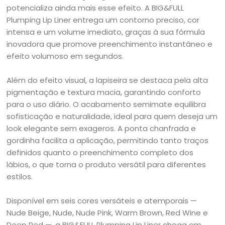
potencializa ainda mais esse efeito. A BIG&FULL
Plumping Lip Liner entrega um contorno preciso, cor
intensa e um volume imediato, graças à sua fórmula
inovadora que promove preenchimento instantâneo e
efeito volumoso em segundos.
Além do efeito visual, a lapiseira se destaca pela alta
pigmentação e textura macia, garantindo conforto
para o uso diário. O acabamento semimate equilibra
sofisticação e naturalidade, ideal para quem deseja um
look elegante sem exageros. A ponta chanfrada e
gordinha facilita a aplicação, permitindo tanto traços
definidos quanto o preenchimento completo dos
lábios, o que torna o produto versátil para diferentes
estilos.
Disponível em seis cores versáteis e atemporais —
Nude Beige, Nude, Nude Pink, Warm Brown, Red Wine e
Deep Red —, a BIG&FULL Plumping Lip Liner chega em