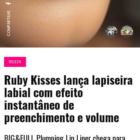
COMPARTILHE:
BELEZA
Ruby Kisses lança lapiseira
labial com efeito
instantâneo de
preenchimento e volume
BIG&FULL Plumping Lip Liner chega para