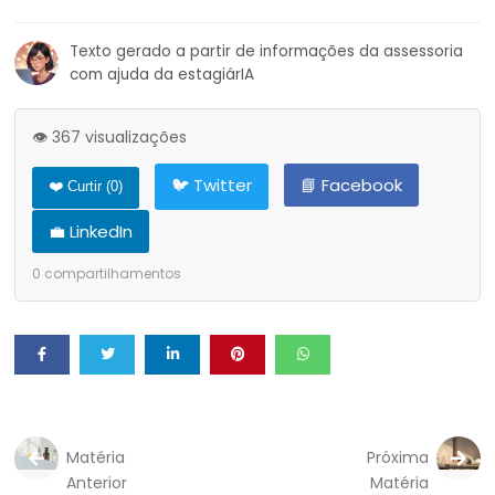
Texto gerado a partir de informações da assessoria
com ajuda da estagiárIA
👁️ 367 visualizações
🐦 Twitter
📘 Facebook
❤️ Curtir (
0
)
💼 LinkedIn
0
compartilhamentos
Matéria
Próxima
Anterior
Matéria