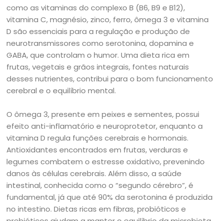
como as vitaminas do complexo B (B6, B9 e B12),
vitamina C, magnésio, zinco, ferro, ômega 3 e vitamina
D são essenciais para a regulação e produção de
neurotransmissores como serotonina, dopamina e
GABA, que controlam o humor. Uma dieta rica em
frutas, vegetais e grãos integrais, fontes naturais
desses nutrientes, contribui para o bom funcionamento
cerebral e o equilíbrio mental.
O ômega 3, presente em peixes e sementes, possui
efeito anti-inflamatório e neuroprotetor, enquanto a
vitamina D regula funções cerebrais e hormonais.
Antioxidantes encontrados em frutas, verduras e
legumes combatem o estresse oxidativo, prevenindo
danos às células cerebrais. Além disso, a saúde
intestinal, conhecida como o “segundo cérebro”, é
fundamental, já que até 90% da serotonina é produzida
no intestino. Dietas ricas em fibras, probióticos e
prebióticos ajudam a manter o equilíbrio da microbiota,