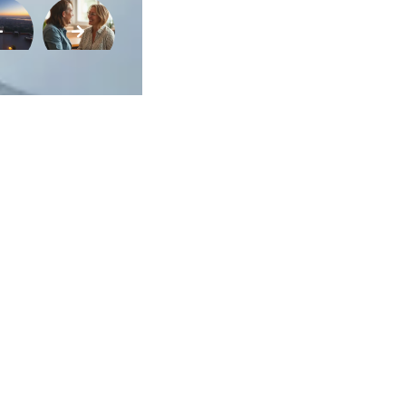
ca de Privacidade
•
Termos de Utilização
Jornalista Responsável:
Jana F
Afina Menina