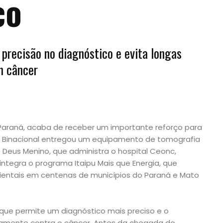
co
 precisão no diagnóstico e evita longas
m câncer
o Paraná, acaba de receber um importante reforço para
pu Binacional entregou um equipamento de tomografia
Deus Menino, que administra o hospital Ceonc,
integra o programa Itaipu Mais que Energia, que
bientais em centenas de municípios do Paraná e Mato
ue permite um diagnóstico mais preciso e o
mento contra o câncer. Antes da chegada do