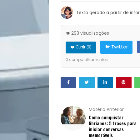
Notícias
Texto gerado a partir de inf
Opinião
Pets
👁️ 293 visualizações
Receitas
🐦 Twitter
❤️ Curtir (
0
)
0
compartilhamentos
Saúde
e
Qualidade
Matéria Anterior
de
Como conquistar
librianos: 5 frases para
Vida
iniciar conversas
memoráveis