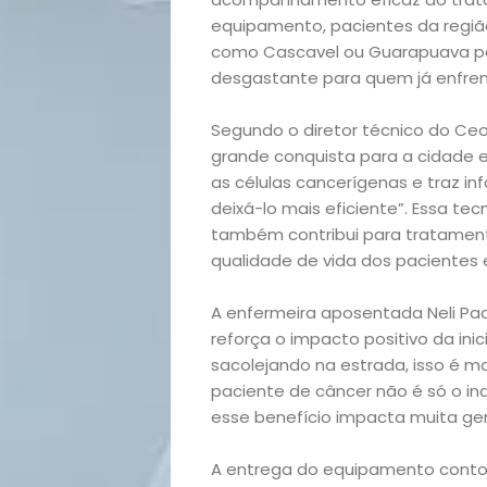
equipamento, pacientes da região
como Cascavel ou Guarapuava par
desgastante para quem já enfrent
Segundo o diretor técnico do Ce
grande conquista para a cidade e
as células cancerígenas e traz i
deixá-lo mais eficiente”. Essa te
Início
também contribui para tratament
qualidade de vida dos pacientes e
Academia
A enfermeira aposentada Neli Pa
reforça o impacto positivo da inic
Beleza
sacolejando na estrada, isso é ma
paciente de câncer não é só o ind
Bora
esse benefício impacta muita gen
lá!
A entrega do equipamento conto