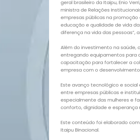
geral brasileiro da Itaipu, Enio Ver
Casa
ministra de Relações Institucionai
empresas públicas na promoção d
e
educação e qualidade de vida da
diferença na vida das pessoas”, a
Decoração
Além do investimento na saúde, 
entregando equipamentos para c
Exclusiva
capacitação para fortalecer a col
empresa com o desenvolvimento 
Homem
Este avanço tecnológico e social
Mães
entre empresas públicas e instit
especialmente das mulheres e fa
&
conforto, dignidade e esperança
Filhos
Este conteúdo foi elaborado com
Itaipu Binacional.