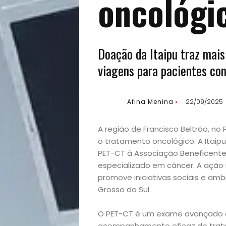
oncológi
Doação da Itaipu traz mais
viagens para pacientes co
Afina Menina
22/09/2025
A região de Francisco Beltrão, n
o tratamento oncológico. A Itai
PET-CT à Associação Beneficente 
especializado em câncer. A ação 
promove iniciativas sociais e am
Grosso do Sul.
O PET-CT é um exame avançado q
acompanhamento eficaz do trata