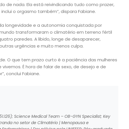
do de nada. Ela está reivindicando tudo como prazer,
so inclui o orgasmo também”, dispara Fabiane.
da longevidade e a autonomia conquistada por
mundo transformaram o climatério em terreno fértil
quatro paredes. A libido, longe de desaparecer,
outras urgências e muito menos culpa.
de. O que tem prazo curto é a paciência das mulheres
 vivemos. É hora de falar de sexo, de desejo e de
”, conclui Fabiane.
1.126); Science Medical Team – OB-GYN Specialist; Key
tranda no setor de Climatério | Menopausa e