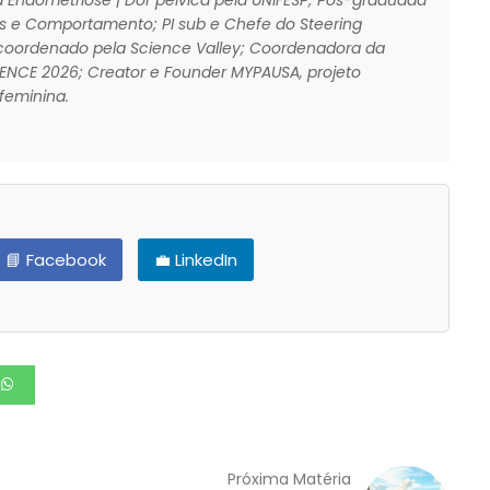
a Endometriose | Dor pélvica pela UNIFESP; Pós-graduada
s e Comportamento; PI sub e Chefe do Steering
oordenado pela Science Valley; Coordenadora da
CE 2026; Creator e Founder MYPAUSA, projeto
feminina.
📘 Facebook
💼 LinkedIn
Próxima Matéria