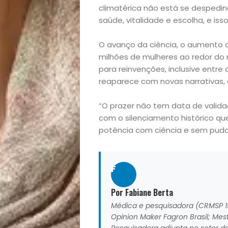
climatérica não está se despedin
lá!
saúde, vitalidade e escolha, e is
Casa
O avanço da ciência, o aumento 
milhões de mulheres ao redor do 
e
para reinvenções, inclusive entre 
reaparece com novas narrativas, 
Decoração
“O prazer não tem data de valida
com o silenciamento histórico que
Exclusiva
potência com ciência e sem pudor
Homem
F
Mães
Por Fabiane Berta
&
Médica e pesquisadora (CRMSP 15
Opinion Maker Fagron Brasil; Mes