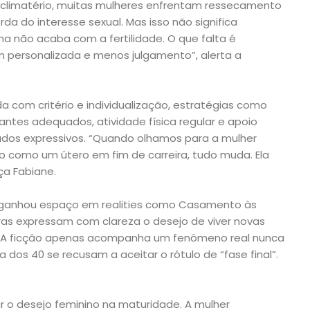
climatério, muitas mulheres enfrentam ressecamento
da do interesse sexual. Mas isso não significa
na não acaba com a fertilidade. O que falta é
m personalizada e menos julgamento”, alerta a
a com critério e individualização, estratégias como
ficantes adequados, atividade física regular e apoio
ados expressivos. “Quando olhamos para a mulher
como um útero em fim de carreira, tudo muda. Ela
ça Fabiane.
ido ganhou espaço em realities como Casamento às
s expressam com clareza o desejo de viver novas
s. A ficção apenas acompanha um fenômeno real nunca
 dos 40 se recusam a aceitar o rótulo de “fase final”.
ar o desejo feminino na maturidade. A mulher