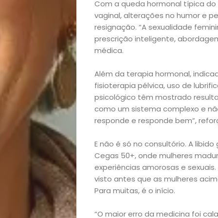
Com a queda hormonal típica do 
vaginal, alterações no humor e per
resignação. “A sexualidade femini
prescrição inteligente, abordage
médica.
Além da terapia hormonal, indicad
fisioterapia pélvica, uso de lubri
psicológico têm mostrado result
como um sistema complexo e não 
responde e responde bem”, refor
Início
E não é só no consultório. A lib
Academia
Cegas 50+, onde mulheres madura
experiências amorosas e sexuai
visto antes que as mulheres acima
Beleza
Para muitas, é o início.
Bora
“O maior erro da medicina foi cal