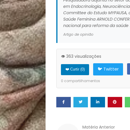
Filhos
Pesquisadora adjunta no setor d
em Endocrinologia, Neurociência
Committee do Estudo MYPAUSA, c
Notícias
Saúde Feminina ARNOLD CONFEREN
nacional para reforma da saúde 
Opinião
Artigo de opinião
Pets
👁️ 363 visualizações
Receitas
🐦 Twitter
❤️ Curtir (
0
)
Saúde
0
compartilhamentos
e
Qualidade
de
Matéria Anterior