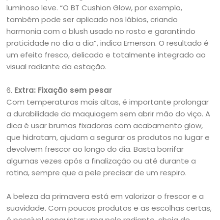
luminoso leve. “O BT Cushion Glow, por exemplo,
também pode ser aplicado nos lábios, criando
harmonia com o blush usado no rosto e garantindo
praticidade no dia a dia”, indica Emerson. O resultado é
um efeito fresco, delicado e totalmente integrado ao
visual radiante da estação.
6.
Extra: Fixação sem pesar
Com temperaturas mais altas, é importante prolongar
a durabilidade da maquiagem sem abrir mão do viço. A
dica é usar brumas fixadoras com acabamento glow,
que hidratam, ajudam a segurar os produtos no lugar e
devolvem frescor ao longo do dia. Basta borrifar
algumas vezes após a finalização ou até durante a
rotina, sempre que a pele precisar de um respiro.
A beleza da primavera está em valorizar o frescor e a
suavidade. Com poucos produtos e as escolhas certas,
é possível conquistar uma pele radiante, cheia de