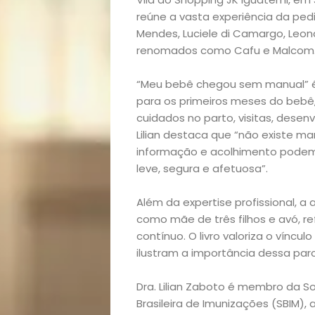
reúne a vasta experiência da ped
Mendes, Luciele di Camargo, Leon
renomados como Cafu e Malcom
“Meu bebê chegou sem manual” é
para os primeiros meses do bebê
Início
cuidados no parto, visitas, desen
Lilian destaca que “não existe m
Academia
informação e acolhimento podem
leve, segura e afetuosa”.
Beleza
Além da expertise profissional, 
Bora
como mãe de três filhos e avó, 
contínuo. O livro valoriza o víncul
lá!
ilustram a importância dessa parc
Dra. Lilian Zaboto é membro da So
Casa
Brasileira de Imunizações (SBIM