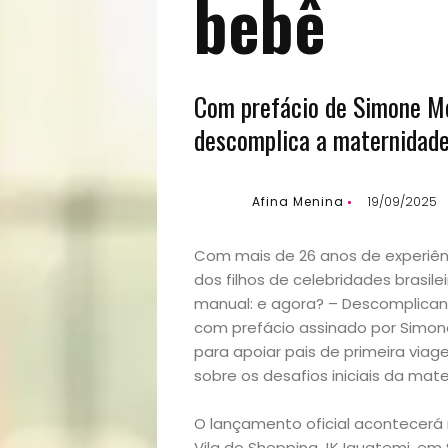
bebê
Com prefácio de Simone Men
descomplica a maternidade
Afina Menina
19/09/2025
Com mais de 26 anos de experiênc
dos filhos de celebridades brasile
manual: e agora? – Descomplicand
com prefácio assinado por Simone
para apoiar pais de primeira via
sobre os desafios iniciais da mat
O lançamento oficial acontecerá n
Vila do Shopping JK Iguatemi, em S