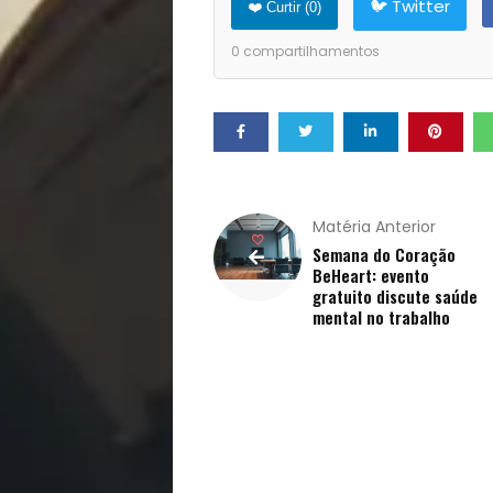
🐦 Twitter
❤️ Curtir (
0
)
Pets
0
compartilhamentos
Receitas
Saúde
e
Matéria Anterior
Semana do Coração
Qualidade
BeHeart: evento
gratuito discute saúde
mental no trabalho
de
Vida
Sexualidade