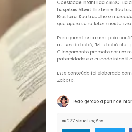
Obesidade Infantil da ABESO. Ela 
e
hospitais Albert Einstein e São Lu
Brasileira. Seu trabalho é marca
Decoração
que agora se refletem neste livro
Exclusiva
Para quem busca um apoio confiá
meses do bebê, “Meu bebê chegou
Homem
O lançamento promete ser um mo
paternidade e o cuidado infantil c
Mães
Este conteúdo foi elaborado com 
Zaboto.
&
Filhos
Texto gerado a partir de inf
Notícias
👁️ 277 visualizações
Opinião