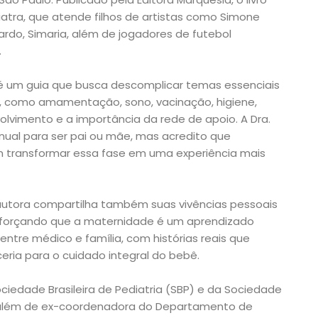
iatra, que atende filhos de artistas como Simone
ardo, Simaria, além de jogadores de futebol
.
 um guia que busca descomplicar temas essenciais
, como amamentação, sono, vacinação, higiene,
volvimento e a importância da rede de apoio. A Dra.
anual para ser pai ou mãe, mas acredito que
 transformar essa fase em uma experiência mais
a autora compartilha também suas vivências pessoais
reforçando que a maternidade é um aprendizado
o entre médico e família, com histórias reais que
eria para o cuidado integral do bebê.
ciedade Brasileira de Pediatria (SBP) e da Sociedade
), além de ex-coordenadora do Departamento de