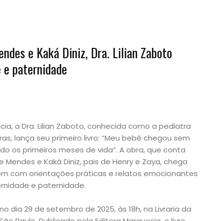
des e Kaká Diniz, Dra. Lilian Zaboto
 e paternidade
ia, a Dra. Lilian Zaboto, conhecida como a pediatra
iras, lança seu primeiro livro: “Meu bebê chegou sem
o os primeiros meses de vida”. A obra, que conta
 Mendes e Kaká Diniz, pais de Henry e Zaya, chega
gem com orientações práticas e relatos emocionantes
ernidade e paternidade.
o dia 29 de setembro de 2025, às 18h, na Livraria da
ão Paulo. Publicado pela Editora Marquesia, o livro