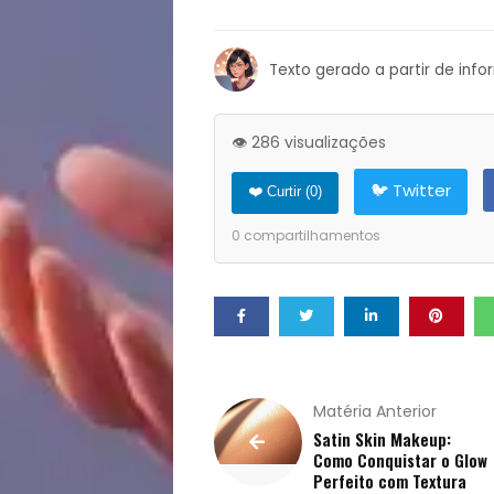
Notícias
Texto gerado a partir de inf
Opinião
Pets
👁️ 286 visualizações
Receitas
🐦 Twitter
❤️ Curtir (
0
)
0
compartilhamentos
Saúde
e
Qualidade
Matéria Anterior
de
Satin Skin Makeup:
Como Conquistar o Glow
Vida
Perfeito com Textura