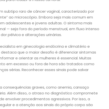
m subtipo raro de câncer vaginal, caracterizado por
ente” ao microscópio. Embora seja mais comum em
 em adolescentes e jovens adultas. O sintoma mais
l — seja fora do período menstrual, em fluxo intenso
r pélvica e alterações urinárias.
cialista em ginecologia endócrina e climatério e
S, destaca que o maior desafio é diferenciar sintomas
nformar e orientar as mulheres é essencial. Muitas
to em excesso ou fora de hora são tratados como
nças sérias. Reconhecer esses sinais pode salvar
r a consequências graves, como anemia, cansaço
iária. Além disso, o atraso no diagnóstico compromete
e envolver procedimentos agressivos. Por isso, a
ular e a atenção aos sinais do próprio corpo são