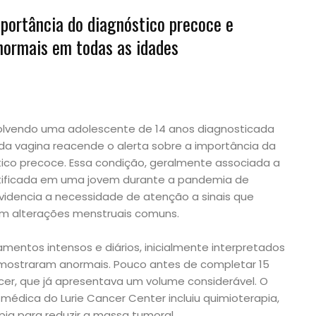
portância do diagnóstico precoce e
ormais em todas as idades
olvendo uma adolescente de 14 anos diagnosticada
da vagina reacende o alerta sobre a importância da
ico precoce. Essa condição, geralmente associada a
ntificada em uma jovem durante a pandemia de
evidencia a necessidade de atenção a sinais que
m alterações menstruais comuns.
entos intensos e diários, inicialmente interpretados
ostraram anormais. Pouco antes de completar 15
er, que já apresentava um volume considerável. O
médica do Lurie Cancer Center incluiu quimioterapia,
pia para reduzir a massa tumoral.