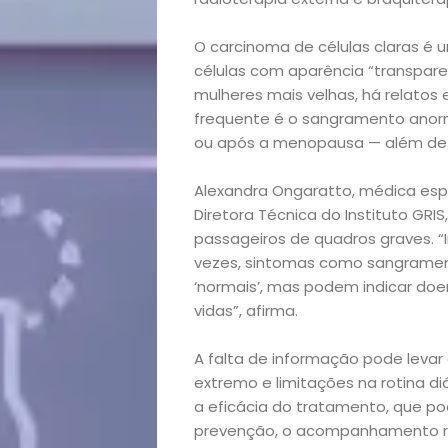
O carcinoma de células claras é u
células com aparência “transpar
mulheres mais velhas, há relatos
frequente é o sangramento anorma
ou após a menopausa — além de do
Alexandra Ongaratto, médica espe
Diretora Técnica do Instituto GRI
Início
passageiros de quadros graves. “I
vezes, sintomas como sangramen
Academia
‘normais’, mas podem indicar doe
vidas”, afirma.
Beleza
A falta de informação pode leva
extremo e limitações na rotina d
Bora
a eficácia do tratamento, que pod
prevenção, o acompanhamento reg