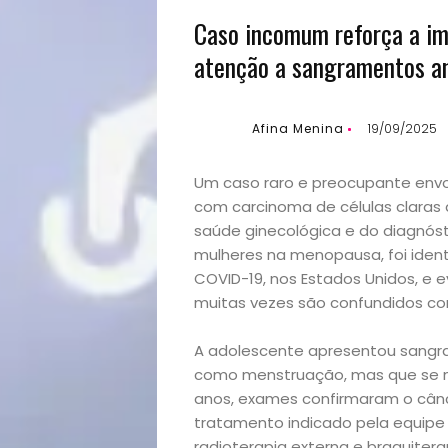
Caso incomum reforça a im
atenção a sangramentos an
Afina Menina
19/09/2025
Um caso raro e preocupante env
com carcinoma de células claras 
saúde ginecológica e do diagnóst
mulheres na menopausa, foi ide
COVID-19, nos Estados Unidos, e 
muitas vezes são confundidos co
A adolescente apresentou sangram
como menstruação, mas que se m
anos, exames confirmaram o cânc
tratamento indicado pela equipe 
radioterapia externa e braquitera