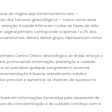
laras da vagina seja extremamente raro —
ão dos tumores ginecológicos — casos como esse
 atenção à saúde íntima em todas as fases da vida.
 vaginal primário corresponde a apenas 1 a 2% dos
nocarcinomas, dentro desse grupo, representam cerca
primeiro Centro Clínico Ginecológico do Brasil, reforça o
na, promovendo informação, prevenção e cuidado
ra: ao perceber qualquer sangramento anormal,
 recomendação é buscar atendimento médico
stico precoce e aumentar as chances de sucesso no
 base em informações fornecidas pela assessoria de
cia da conscientização e do cuidado contínuo com a