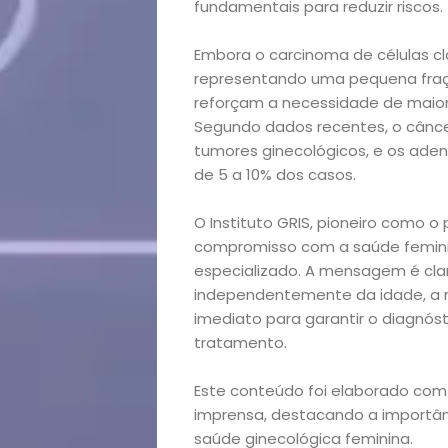
lá!
fundamentais para reduzir riscos.
Casa
Embora o carcinoma de células c
representando uma pequena fraç
e
reforçam a necessidade de maior
Segundo dados recentes, o câncer
Decoração
tumores ginecológicos, e os ade
de 5 a 10% dos casos.
Exclusiva
O Instituto GRIS, pioneiro como o 
compromisso com a saúde femini
Homem
especializado. A mensagem é cla
independentemente da idade, a
Mães
imediato para garantir o diagnó
tratamento.
&
Este conteúdo foi elaborado com
Filhos
imprensa, destacando a importân
saúde ginecológica feminina.