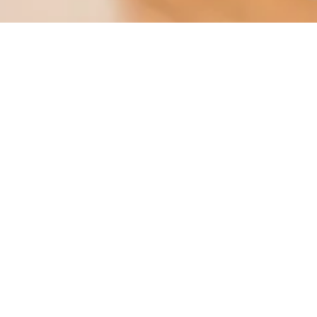
Políti
Rua João Rivab
T