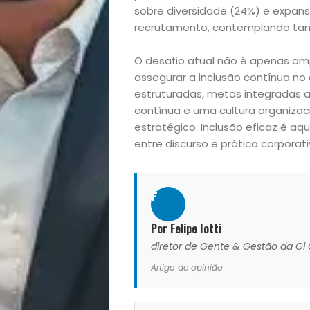
Casa
sobre diversidade (24%) e expans
e
recrutamento, contemplando tam
O desafio atual não é apenas amp
Decoração
assegurar a inclusão contínua no c
estruturadas, metas integradas 
Exclusiva
contínua e uma cultura organizaci
estratégico. Inclusão eficaz é aq
Homem
entre discurso e prática corporati
Mães
F
&
Por Felipe Iotti
Filhos
diretor de Gente & Gestão da Gi
Artigo de opinião
Notícias