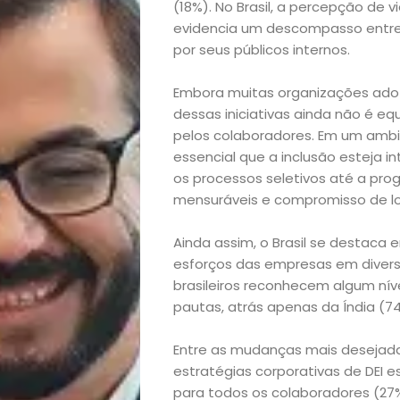
(18%). No Brasil, a percepção de 
evidencia um descompasso entre 
por seus públicos internos.
Embora muitas organizações adote
dessas iniciativas ainda não é e
pelos colaboradores. Em um ambi
essencial que a inclusão esteja 
Início
os processos seletivos até a prog
mensuráveis e compromisso de lon
Academia
Ainda assim, o Brasil se destaca 
Beleza
esforços das empresas em diversid
brasileiros reconhecem algum ní
Bora
pautas, atrás apenas da Índia (
lá!
Entre as mudanças mais desejada
estratégias corporativas de DEI
para todos os colaboradores (27%