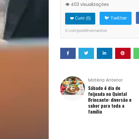
Opinião
👁️ 403 visualizações
🐦 Twitter
Pets
❤️ Curtir (
0
)
0
compartilhamentos
Receitas
Saúde
e
Matéria Anterior
Qualidade
Sábado é dia de
feijoada no Quintal
de
Brincante: diversão e
sabor para toda a
família
Vida
Sexualidade