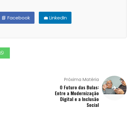
📘 Facebook
💼 LinkedIn
Próxima Matéria
O Futuro das Bulas:
Entre a Modernização
Digital e a Inclusão
Social