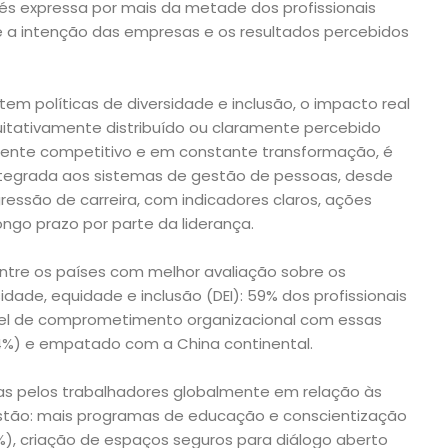
viés expressa por mais da metade dos profissionais
a intenção das empresas e os resultados percebidos
m políticas de diversidade e inclusão, o impacto real
quitativamente distribuído ou claramente percebido
ente competitivo e em constante transformação, é
integrada aos sistemas de gestão de pessoas, desde
ressão de carreira, com indicadores claros, ações
go prazo por parte da liderança.
entre os países com melhor avaliação sobre os
ade, equidade e inclusão (DEI): 59% dos profissionais
vel de comprometimento organizacional com essas
74%) e empatado com a China continental.
s pelos trabalhadores globalmente em relação às
 estão: mais programas de educação e conscientização
), criação de espaços seguros para diálogo aberto