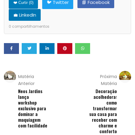
🐦 Twitter
📘 Facebook
❤️ Curtir (
0
)
💼 LinkedIn
0
compartilhamentos
Matéria
Próxima
Anterior
Matéria
Neos Jardins
Decoração
lança
acolhedora:
workshop
como
exclusivo para
transformar
dominar a
sua casa para
maquiagem
receber com
com facilidade
charme e
conforto