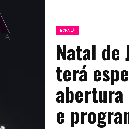
BORA LÁ!
Natal de 
terá espe
abertura
e progra