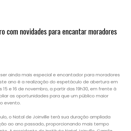
o com novidades para encantar moradores
e ser ainda mais especial e encantador para moradores
deste ano é a realização do espetáculo de abertura em
s 15 e 16 de novembro, a partir das 19h30, em frente à
pliar as oportunidades para que um público maior
do evento.
lo, o Natal de Joinville terá sua duração ampliada
lação ao ano passado, proporcionando mais tempo
o. A presidente do Instituto Natal Joinville, Camila