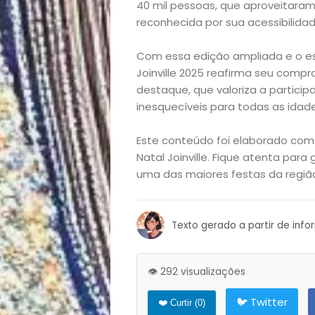
e
40 mil pessoas, que aproveitaram
reconhecida por sua acessibilidad
Decoração
Com essa edição ampliada e o es
Joinville 2025 reafirma seu compr
Exclusiva
destaque, que valoriza a partic
inesquecíveis para todas as idade
Homem
Este conteúdo foi elaborado com 
Mães
Natal Joinville. Fique atenta par
uma das maiores festas da regiã
&
Filhos
Texto gerado a partir de inf
Notícias
👁️ 292 visualizações
Opinião
🐦 Twitter
❤️ Curtir (
0
)