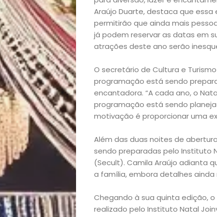
Araújo Duarte, destaca que essa 
permitirão que ainda mais pessoas
já podem reservar as datas em s
atrações deste ano serão inesque
Início
O secretário de Cultura e Turismo 
programação está sendo prepara
Academia
encantadora. “A cada ano, o Natal 
programação está sendo planejad
motivação é proporcionar uma ex
Beleza
Além das duas noites de abertura
Bora
sendo preparadas pelo Instituto Na
(Secult). Camila Araújo adianta q
lá!
a família, embora detalhes ainda
Casa
Chegando à sua quinta edição, o N
realizado pelo Instituto Natal Joi