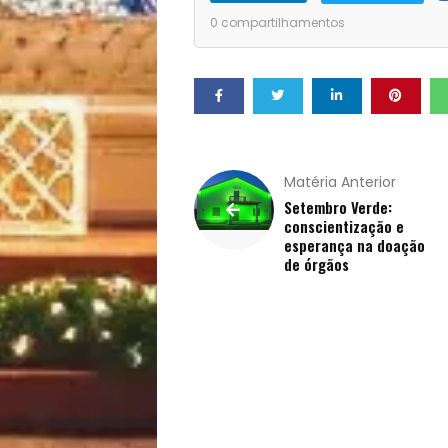
Pets
0
compartilhamentos
Receitas
Saúde
e
Matéria Anterior
Setembro Verde:
conscientização e
Qualidade
esperança na doação
de órgãos
de
Vida
Sexualidade