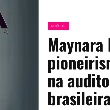
NOTÍCIAS
Maynara 
pioneiris
na audito
brasileir