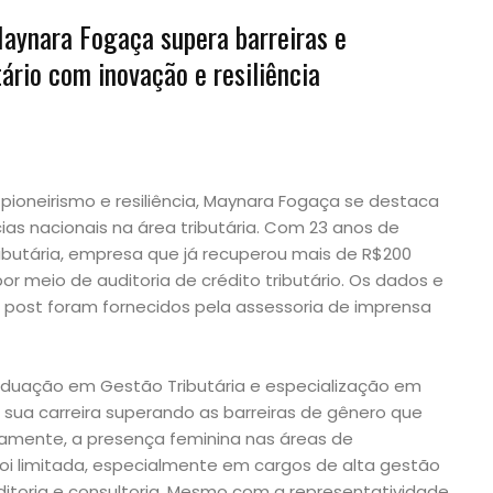
Maynara Fogaça supera barreiras e
ário com inovação e resiliência
ioneirismo e resiliência, Maynara Fogaça se destaca
ias nacionais na área tributária. Com 23 anos de
ributária, empresa que já recuperou mais de R$200
r meio de auditoria de crédito tributário. Os dados e
post foram fornecidos pela assessoria de imprensa
duação em Gestão Tributária e especialização em
iu sua carreira superando as barreiras de gênero que
icamente, a presença feminina nas áreas de
o foi limitada, especialmente em cargos de alta gestão
itoria e consultoria. Mesmo com a representatividade