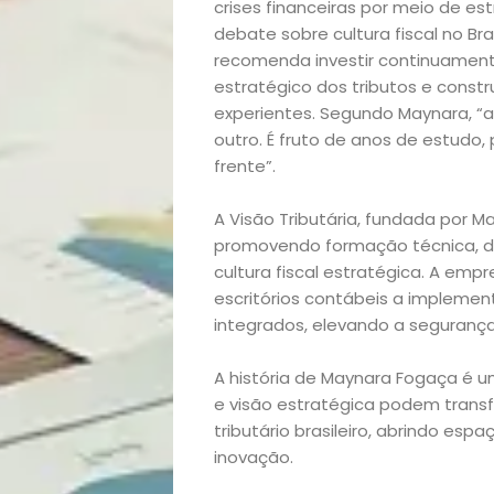
crises financeiras por meio de es
debate sobre cultura fiscal no Br
Casa
recomenda investir continuament
estratégico dos tributos e constr
e
experientes. Segundo Maynara, “a
outro. É fruto de anos de estudo, 
Decoração
frente”.
Exclusiva
A Visão Tributária, fundada por Ma
promovendo formação técnica, d
Homem
cultura fiscal estratégica. A em
escritórios contábeis a implemen
Mães
integrados, elevando a segurança
A história de Maynara Fogaça é um
&
e visão estratégica podem tran
tributário brasileiro, abrindo es
Filhos
inovação.