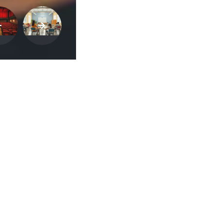
ca de Privacidade
•
Termos de Utilização
Jornalista Responsável:
Jana F