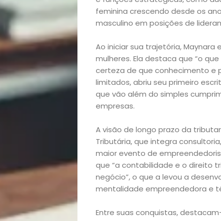
feminina crescendo desde os an
masculino em posições de lideran
Ao iniciar sua trajetória, Maynar
mulheres. Ela destaca que “o que
certeza de que conhecimento e p
limitados, abriu seu primeiro escr
que vão além do simples cumpri
empresas.
Início
A visão de longo prazo da tributa
Academia
Tributária, que integra consultori
maior evento de empreendedorismo
Beleza
que “a contabilidade e o direito 
negócio”, o que a levou a desenv
Bora
mentalidade empreendedora e té
lá!
Entre suas conquistas, destaca