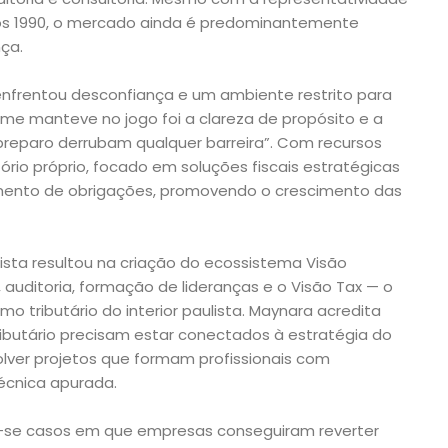
os 1990, o mercado ainda é predominantemente
ça.
a enfrentou desconfiança e um ambiente restrito para
 me manteve no jogo foi a clareza de propósito e a
reparo derrubam qualquer barreira”. Com recursos
itório próprio, focado em soluções fiscais estratégicas
mento de obrigações, promovendo o crescimento das
rista resultou na criação do ecossistema Visão
a, auditoria, formação de lideranças e o Visão Tax — o
 tributário do interior paulista. Maynara acredita
tributário precisam estar conectados à estratégia do
olver projetos que formam profissionais com
cnica apurada.
m-se casos em que empresas conseguiram reverter