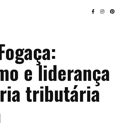
Fogaça:
mo e liderança
ria tributária
a