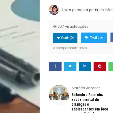
Notícias
Texto gerado a partir de inf
Opinião
Pets
👁️ 207 visualizações
🐦 Twitter
❤️ Curtir (
0
)
Receitas
0
compartilhamentos
Saúde
e
Qualidade
Matéria Anterior
de
Setembro Amarelo:
saúde mental de
crianças e
Vida
adolescentes em foco