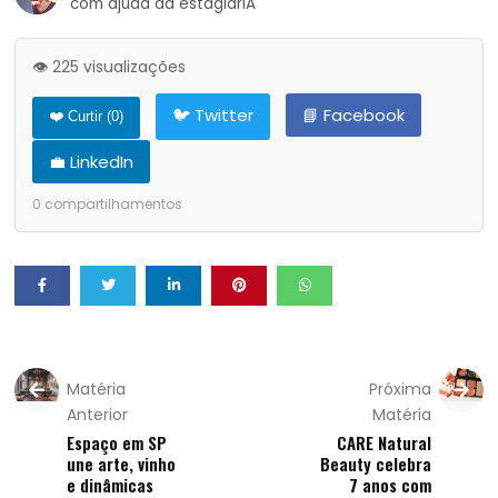
com ajuda da estagiárIA
👁️ 225 visualizações
🐦 Twitter
📘 Facebook
❤️ Curtir (
0
)
💼 LinkedIn
0
compartilhamentos
Matéria
Próxima
Anterior
Matéria
Espaço em SP
CARE Natural
une arte, vinho
Beauty celebra
e dinâmicas
7 anos com