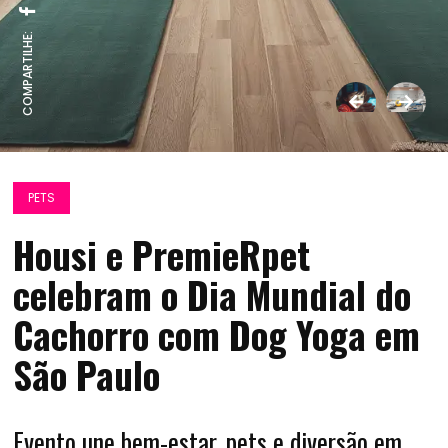
COMPARTILHE:
PETS
Housi e PremieRpet
celebram o Dia Mundial do
Cachorro com Dog Yoga em
São Paulo
Evento une bem-estar, pets e diversão em