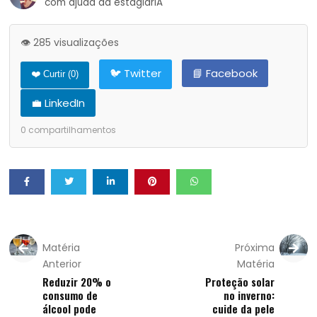
com ajuda da estagiárIA
👁️ 285 visualizações
🐦 Twitter
📘 Facebook
❤️ Curtir (
0
)
💼 LinkedIn
0
compartilhamentos
Matéria
Próxima
Anterior
Matéria
Reduzir 20% o
Proteção solar
consumo de
no inverno:
álcool pode
cuide da pele