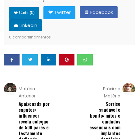
🐦 Twitter
📘 Facebook
❤️ Curtir (
0
)
💼 LinkedIn
0
compartilhamentos
Matéria
Próxima
Anterior
Matéria
Apaixonada por
Sorriso
sapatos:
saudável e
influencer
bonito: mitos e
revela coleção
cuidados
de 500 pares e
essenciais com
testamento
implantes