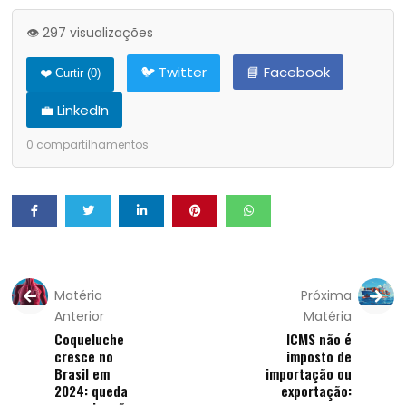
👁️ 297 visualizações
🐦 Twitter
📘 Facebook
❤️ Curtir (
0
)
💼 LinkedIn
0
compartilhamentos
Matéria
Próxima
Anterior
Matéria
Coqueluche
ICMS não é
cresce no
imposto de
Brasil em
importação ou
2024: queda
exportação: