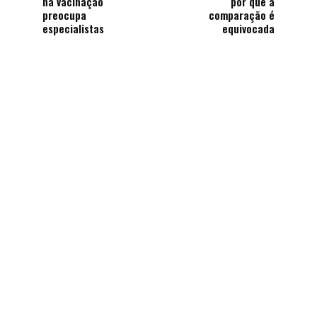
na vacinação
por que a
preocupa
comparação é
especialistas
equivocada