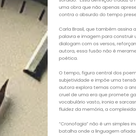
uma obra que não apenas apres
contra o absurdo do tempo prese
Carla Brasil, que também assina a 
palavra e imagem para construir u
dialogam com os versos, reforçan
autora, essa fusão não é meramen
poética.
O tempo, figura central dos poem
Início
subjetividade e impõe uma tensã
autora explora temas como a ansi
Academia
cruel de uma era que promete g
vocabulário vasto, ironia e sarcasm
Beleza
fluidez da memória, a complexida
Bora
“Cronofagia” não é um simples i
batalha onde a linguagem afiada 