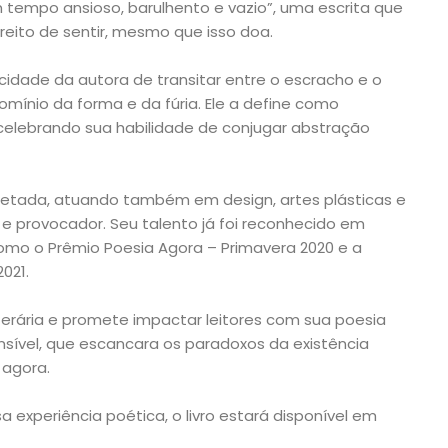
tempo ansioso, barulhento e vazio”, uma escrita que
ireito de sentir, mesmo que isso doa.
idade da autora de transitar entre o escracho e o
 domínio da forma e da fúria. Ele a define como
celebrando sua habilidade de conjugar abstração
facetada, atuando também em design, artes plásticas e
 e provocador. Seu talento já foi reconhecido em
como o Prêmio Poesia Agora – Primavera 2020 e a
021.
iterária e promete impactar leitores com sua poesia
nsível, que escancara os paradoxos da existência
agora.
experiência poética, o livro estará disponível em