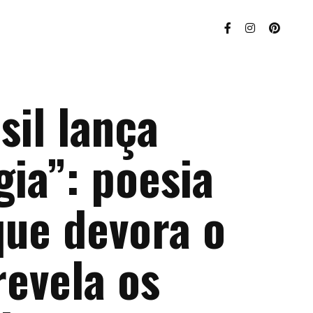
sil lança
ia”: poesia
que devora o
revela os