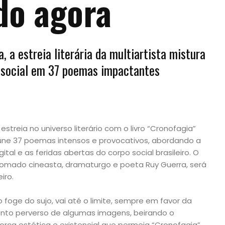
do agora
 a estreia literária da multiartista mistura
a social em 37 poemas impactantes
 estreia no universo literário com o livro “Cronofagia”
eúne 37 poemas intensos e provocativos, abordando a
tal e as feridas abertas do corpo social brasileiro. O
omado cineasta, dramaturgo e poeta Ruy Guerra, será
iro.
foge do sujo, vai até o limite, sempre em favor da
ento perverso de algumas imagens, beirando o
força estética e existencial que permeia “Cronofagia”,