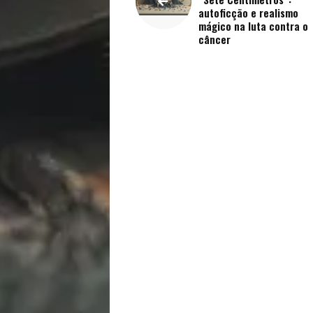
Vida
autoficção e realismo
mágico na luta contra o
Sexualidade
câncer
Variedades
Buscar