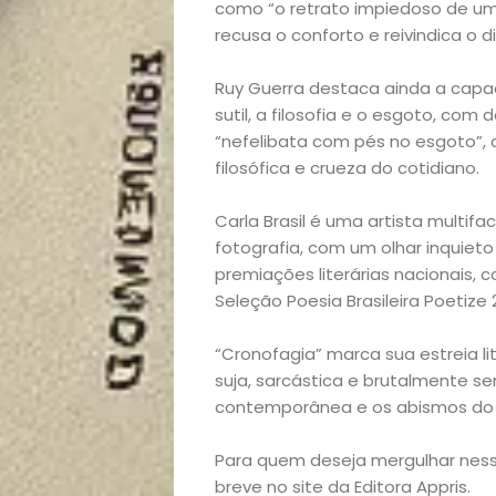
como “o retrato impiedoso de um 
lá!
recusa o conforto e reivindica o d
Casa
Ruy Guerra destaca ainda a capac
sutil, a filosofia e o esgoto, com
e
“nefelibata com pés no esgoto”, 
filosófica e crueza do cotidiano.
Decoração
Carla Brasil é uma artista multi
Exclusiva
fotografia, com um olhar inquieto
premiações literárias nacionais, 
Homem
Seleção Poesia Brasileira Poetize 2
“Cronofagia” marca sua estreia l
Mães
suja, sarcástica e brutalmente se
contemporânea e os abismos do 
&
Para quem deseja mergulhar nessa 
Filhos
breve no site da Editora Appris.