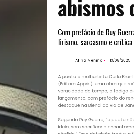
abismos 
Com prefácio de Ruy Guerra,
lirismo, sarcasmo e crític
Afina Menina
13/08/2025
A poeta e multiartista Carla Brasil
(Editora Appris), uma obra que r
voracidade do tempo, a fadiga digi
lançamento, com prefácio do ren
destaque na Bienal do Rio de Jane
Segundo Ruy Guerra, “a poeta não 
ideia, sem sacrificar o encantam
sórdido.” Essa definição traduz a 