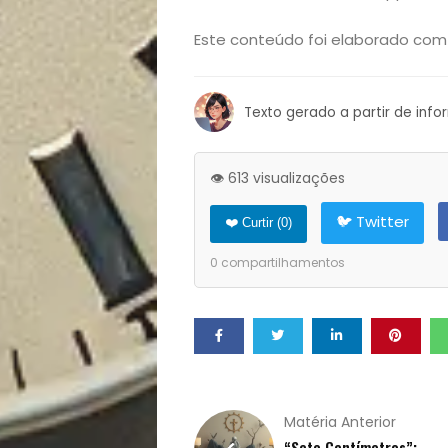
Notícias
Este conteúdo foi elaborado com
Opinião
Texto gerado a partir de inf
Pets
👁️ 613 visualizações
Receitas
🐦 Twitter
❤️ Curtir (
0
)
Saúde
0
compartilhamentos
e
Qualidade
de
Matéria Anterior
“Sete Centímetros”: