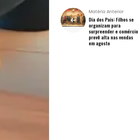
Receitas
Matéria Anterior
Saúde
Dia dos Pais: Filhos se
organizam para
surpreender e comércio
e
prevê alta nas vendas
em agosto
Qualidade
de
Vida
Sexualidade
Variedades