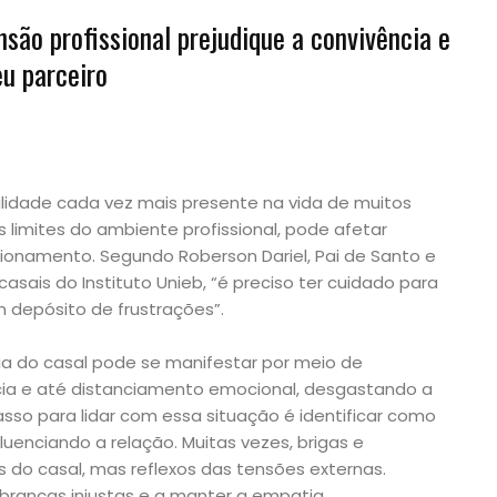
nsão profissional prejudique a convivência e
u parceiro
lidade cada vez mais presente na vida de muitos
s limites do ambiente profissional, pode afetar
ionamento. Segundo Roberson Dariel, Pai de Santo e
asais do Instituto Unieb, “é preciso ter cuidado para
 depósito de frustrações”.
ia do casal pode se manifestar por meio de
cia e até distanciamento emocional, desgastando a
passo para lidar com essa situação é identificar como
luenciando a relação. Muitas vezes, brigas e
do casal, mas reflexos das tensões externas.
obranças injustas e a manter a empatia.