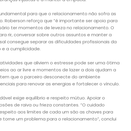
fundamental para que o relacionamento não sofra as
o. Roberson reforça que “é importante ser apoio para
ário ter momentos de leveza no relacionamento. O
ra rir, conversar sobre outros assuntos e manter a
asal consegue separar as dificuldades profissionais da
o e a cumplicidade.
atividades que aliviem o estresse pode ser uma ótima
sseios ao ar livre e momentos de lazer a dois ajudam a
mitem que o parceiro desconecte do ambiente
enciais para renovar as energias e fortalecer o vínculo.
dável exige equilíbrio e respeito mútuo. Apoiar o
losões de raiva ou frieza constantes. “O cuidado
espeito aos limites de cada um são as chaves para
e torne um problema para o relacionamento”, conclui