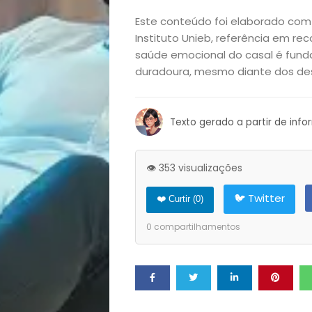
Este conteúdo foi elaborado com
Exclusiva
Instituto Unieb, referência em re
saúde emocional do casal é fund
Homem
duradoura, mesmo diante dos desa
Mães
Texto gerado a partir de inf
&
Filhos
👁️ 353 visualizações
🐦 Twitter
❤️ Curtir (
0
)
Notícias
0
compartilhamentos
Opinião
Pets