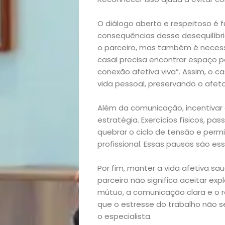
O diálogo aberto e respeitoso é 
Início
consequências desse desequilíbri
o parceiro, mas também é necess
Academia
casal precisa encontrar espaço pa
conexão afetiva viva”. Assim, o c
vida pessoal, preservando o afet
Beleza
Além da comunicação, incentivar 
Bora
estratégia. Exercícios físicos, pa
quebrar o ciclo de tensão e per
lá!
profissional. Essas pausas são ess
Casa
Por fim, manter a vida afetiva sau
parceiro não significa aceitar exp
e
mútuo, a comunicação clara e o r
que o estresse do trabalho não s
Decoração
o especialista.