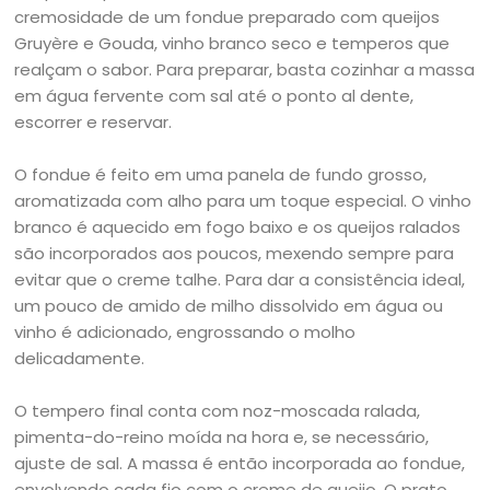
cremosidade de um fondue preparado com queijos
Gruyère e Gouda, vinho branco seco e temperos que
realçam o sabor. Para preparar, basta cozinhar a massa
em água fervente com sal até o ponto al dente,
escorrer e reservar.
O fondue é feito em uma panela de fundo grosso,
aromatizada com alho para um toque especial. O vinho
branco é aquecido em fogo baixo e os queijos ralados
são incorporados aos poucos, mexendo sempre para
evitar que o creme talhe. Para dar a consistência ideal,
um pouco de amido de milho dissolvido em água ou
vinho é adicionado, engrossando o molho
delicadamente.
O tempero final conta com noz-moscada ralada,
pimenta-do-reino moída na hora e, se necessário,
ajuste de sal. A massa é então incorporada ao fondue,
envolvendo cada fio com o creme de queijo. O prato