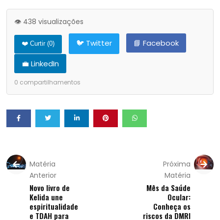
👁️ 438 visualizações
🐦 Twitter
📘 Facebook
❤️ Curtir (
0
)
💼 LinkedIn
0
compartilhamentos
Matéria
Próxima
Anterior
Matéria
Novo livro de
Mês da Saúde
Kelida une
Ocular:
espiritualidade
Conheça os
e TDAH para
riscos da DMRI