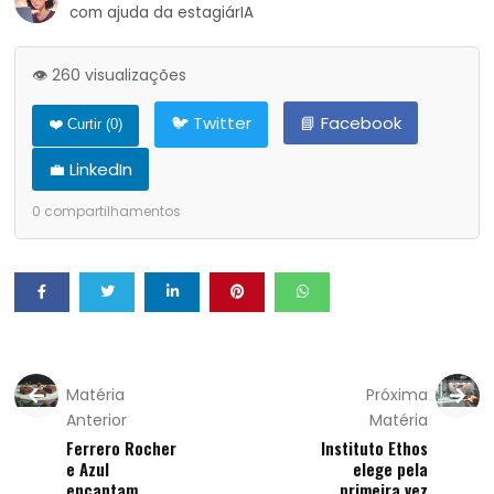
com ajuda da estagiárIA
👁️ 260 visualizações
🐦 Twitter
📘 Facebook
❤️ Curtir (
0
)
💼 LinkedIn
0
compartilhamentos
Matéria
Próxima
Anterior
Matéria
Ferrero Rocher
Instituto Ethos
e Azul
elege pela
encantam
primeira vez