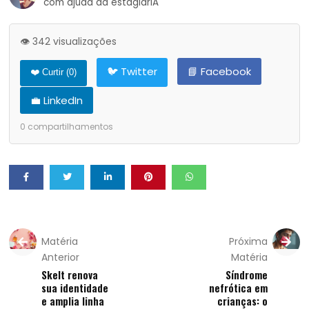
com ajuda da estagiárIA
👁️ 342 visualizações
🐦 Twitter
📘 Facebook
❤️ Curtir (
0
)
💼 LinkedIn
0
compartilhamentos
Matéria
Próxima
Anterior
Matéria
Skelt renova
Síndrome
sua identidade
nefrótica em
e amplia linha
crianças: o