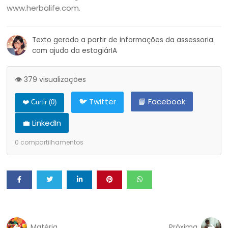
www.herbalife.com.
Texto gerado a partir de informações da assessoria
com ajuda da estagiárIA
👁️ 379 visualizações
🐦 Twitter
📘 Facebook
❤️ Curtir (
0
)
💼 LinkedIn
0
compartilhamentos
Matéria
Próxima