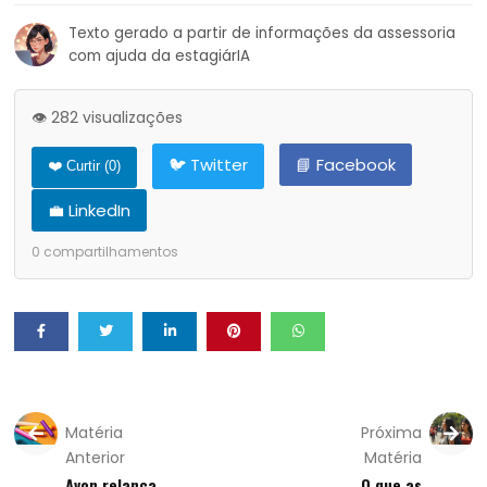
Texto gerado a partir de informações da assessoria
com ajuda da estagiárIA
👁️ 282 visualizações
🐦 Twitter
📘 Facebook
❤️ Curtir (
0
)
💼 LinkedIn
0
compartilhamentos
Matéria
Próxima
Anterior
Matéria
Avon relança
O que as