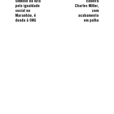
símbolo da luta
cadeira
pela igualdade
Charles Miller,
social no
com
Maranhão, é
acabamento
doada à ONG
em palha