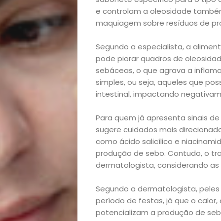
Academia
e controlam a oleosidade també
Beleza
maquiagem sobre resíduos de pro
Segundo a especialista, a aliment
Bora
pode piorar quadros de oleosidad
sebáceas, o que agrava a inflama
lá!
simples, ou seja, aqueles que po
intestinal, impactando negativam
Casa
Para quem já apresenta sinais de
e
sugere cuidados mais direciona
como ácido salicílico e niacinami
Decoração
produção de sebo. Contudo, o tr
dermatologista, considerando as 
Exclusiva
Segundo a dermatologista, peles
período de festas, já que o cal
Homem
potencializam a produção de seb