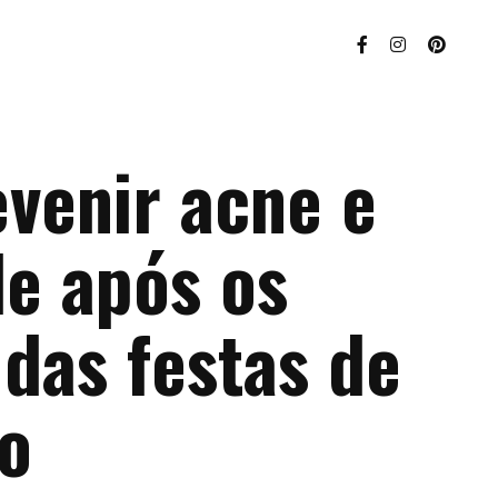
venir acne e
de após os
das festas de
no