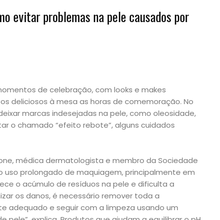
mo evitar problemas na pele causados por
 momentos de celebração, com looks e makes
tos deliciosos à mesa as horas de comemoração. No
eixar marcas indesejadas na pele, como oleosidade,
itar o chamado “efeito rebote”, alguns cuidados
bone, médica dermatologista e membro da Sociedade
, o uso prolongado de maquiagem, principalmente em
ece o acúmulo de resíduos na pele e dificulta a
mizar os danos, é necessário remover toda a
 adequado e seguir com a limpeza usando um
e pele”, explica. Produtos que ajudam a equilibrar o pH