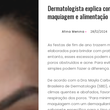
Dermatologista explica co
maquiagem e alimentação
Afina Menina
28/12/2024
As festas de fim de ano trazem
elaborados para brindar com pra
entanto, esses excessos podem d
poros obstruídos e acne. Para ev
simples podem fazer a diferença.
De acordo com a Dra. Mayla Car
Brasileira de Dermatologia (SBD)
climas quentes e abafados, favor
Início
respiração dos poros. “Para mini
maquiagem com um demaquilante
sabonete específico para o tipo d