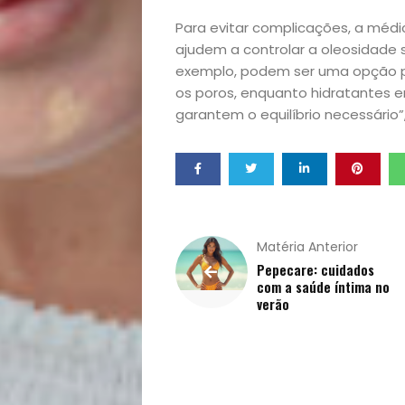
Mães
Para evitar complicações, a médic
ajudem a controlar a oleosidade s
&
exemplo, podem ser uma opção pa
os poros, enquanto hidratantes e
Filhos
garantem o equilíbrio necessário”, 
Notícias
Opinião
Pets
Matéria Anterior
Pepecare: cuidados
com a saúde íntima no
Receitas
verão
Saúde
e