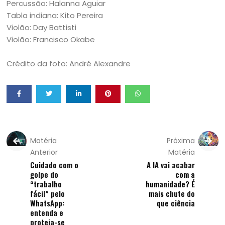
Percussão: Halanna Aguiar
Tabla indiana: Kito Pereira
Violão: Day Battisti
Violão: Francisco Okabe
Crédito da foto: André Alexandre
Matéria
Próxima
Anterior
Matéria
Cuidado com o
A IA vai acabar
golpe do
com a
“trabalho
humanidade? É
fácil” pelo
mais chute do
WhatsApp:
que ciência
entenda e
proteja-se