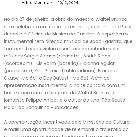
Afina Menina
20/12/2024
No dia 27 de janeiro, a obra do maestro Waltel Branco
será celebrada em única apresentação no Teatro Paiol,
durante a Oficina de Música de Curitiba. O espetáculo
instrumental tem direção musical de João Egashira, que
também tocará violão e será acompanhado pelos
músicos Sérgio Albach (clarinete), André Ribas
(acordeom), Luis Rolim (bateria), Halanna Aguiar
(percussão), Kito Pereira (tabla indiana), Francisco
Okabe (violão) e Day Battisti (violão). Além da
apresentação instrumental, a noite contará com um
bate-papo entre o biógrafo de Waltel Branco, o
jornalista Felippe Aníbal, e o editor do livro, Téo Souto
Maior, da Banquinho Publicações.
A apresentação, incentivada pelo Ministério da Cultura,
é mais uma oportunidade de relembrar a trajetória do
maestro que marcou profundamente a música