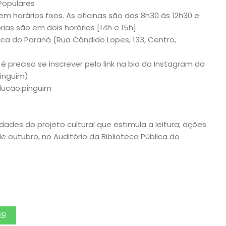
Populares
em horários fixos. As oficinas são das 8h30 às 12h30 e
ias são em dois horários [14h e 15h]
lica do Paraná (Rua Cândido Lopes, 133, Centro,
 é preciso se inscrever pelo link na bio do Instagram da
inguim)
ducao.pinguim
idades do projeto cultural que estimula a leitura; ações
e outubro, no Auditório da Biblioteca Pública do