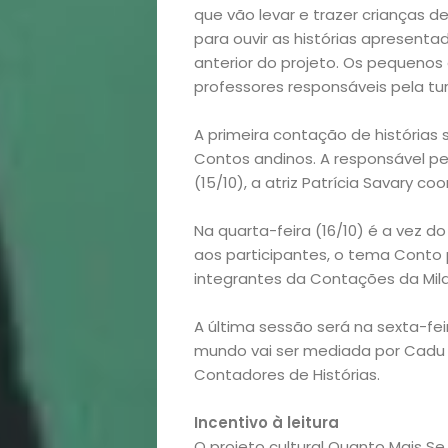
que vão levar e trazer crianças d
Bora
para ouvir as histórias apresen
anterior do projeto. Os pequen
lá!
professores responsáveis pela tu
Casa
A primeira contação de histórias 
Contos andinos. A responsável pel
e
(15/10), a atriz Patrícia Savary co
Decoração
Na quarta-feira (16/10) é a vez do
aos participantes, o tema Conto p
integrantes da Contações da Mila
Exclusiva
A última sessão será na sexta-feir
Homem
mundo vai ser mediada por Cadu C
Contadores de Histórias.
Mães
Incentivo à leitura
O projeto cultural Quanto Mais Se