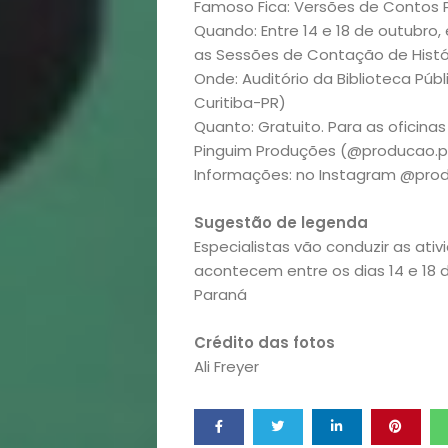
Famoso Fica: Versões de Contos 
de
Quando: Entre 14 e 18 de outubro, 
as Sessões de Contação de Histór
Vida
Onde: Auditório da Biblioteca Púb
Curitiba-PR)
Sexualidade
Quanto: Gratuito. Para as oficinas
Pinguim Produções (@producao.p
Variedades
Informações: no Instagram @pro
Sugestão de legenda
Especialistas vão conduzir as ativ
Buscar
acontecem entre os dias 14 e 18 d
Paraná
Crédito das fotos
Ali Freyer