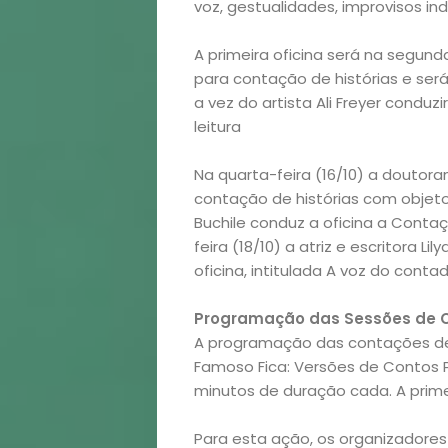
voz, gestualidades, improvisos indi
A primeira oficina será na segund
para contação de histórias e será 
a vez do artista Ali Freyer conduz
leitura
Na quarta-feira (16/10) a doutora
contação de histórias com objetos.
Buchile conduz a oficina a Contaç
feira (18/10) a atriz e escritora L
oficina, intitulada A voz do contad
Início
Programação das Sessões de Co
A programação das contações de h
Academia
Famoso Fica: Versões de Contos 
minutos de duração cada. A prime
Beleza
Para esta ação, os organizadores