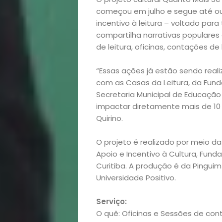
&
começou em julho e segue até ou
Filhos
incentivo à leitura – voltado para
compartilha narrativas populares
Notícias
de leitura, oficinas, contações de
“Essas ações já estão sendo real
Opinião
com as Casas da Leitura, da Funda
Secretaria Municipal de Educação
Pets
impactar diretamente mais de 10 m
Quirino.
Receitas
O projeto é realizado por meio d
Saúde
Apoio e Incentivo à Cultura, Funda
Curitiba. A produção é da Pinguim
e
Universidade Positivo.
Qualidade
Serviço:
O quê: Oficinas e Sessões de cont