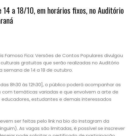
 14 a 18/10, em horários fixos, no Auditório
araná
ais Famoso Fica: Versões de Contos Populares divulgou
ulturais gratuitas que serão realizadas no Auditório
na semana de 14 a 18 de outubro.
[das 8h30 às 12h30], o público poderá acompanhar as
as com temáticas variadas e que envolvem a arte de
 a educadores, estudantes e demais interessados
devem ser feitas pelo link na bio do Instagram da
guim). As vagas são limitadas, é possível se inscrever
ejar pode solicitar o certificado de participação.