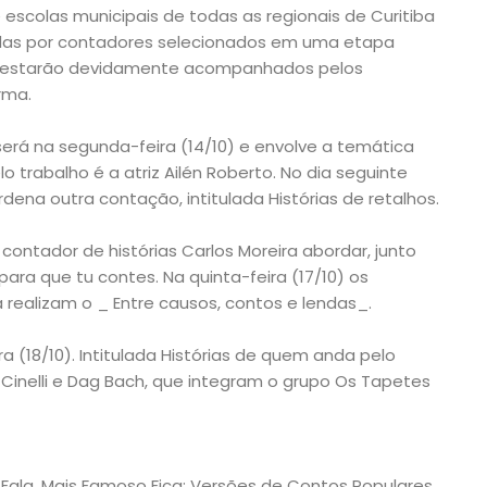
e escolas municipais de todas as regionais de Curitiba
tadas por contadores selecionados em uma etapa
os estarão devidamente acompanhados pelos
rma.
será na segunda-feira (14/10) e envolve a temática
o trabalho é a atriz Ailén Roberto. No dia seguinte
ordena outra contação, intitulada Histórias de retalhos.
 contador de histórias Carlos Moreira abordar, junto
ara que tu contes. Na quinta-feira (17/10) os
 realizam o _ Entre causos, contos e lendas_.
a (18/10). Intitulada Histórias de quem anda pelo
inelli e Dag Bach, que integram o grupo Os Tapetes
 Fala, Mais Famoso Fica: Versões de Contos Populares