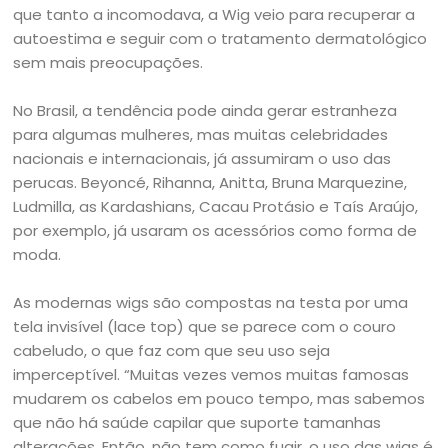
que tanto a incomodava, a Wig veio para recuperar a
autoestima e seguir com o tratamento dermatológico
sem mais preocupações.
No Brasil, a tendência pode ainda gerar estranheza
para algumas mulheres, mas muitas celebridades
nacionais e internacionais, já assumiram o uso das
perucas. Beyoncé, Rihanna, Anitta, Bruna Marquezine,
Ludmilla, as Kardashians, Cacau Protásio e Taís Araújo,
por exemplo, já usaram os acessórios como forma de
moda.
As modernas wigs são compostas na testa por uma
tela invisível (lace top) que se parece com o couro
cabeludo, o que faz com que seu uso seja
imperceptível. “Muitas vezes vemos muitas famosas
mudarem os cabelos em pouco tempo, mas sabemos
que não há saúde capilar que suporte tamanhas
alterações. Então, não tem como fugir, o uso das wigs é