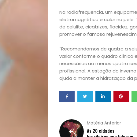
Notícias
Na radiofrequência, um equipam
eletromagnético e calor na pele.
Opinião
de celulite, cicatrizes, flacidez, 
promover o famoso rejuvenescime
Pets
“Recomendamos de quatro a seis 
variar conforme o quadro clínico 
Receitas
necessárias ao menos quatro ses
profissional. A estação do inverno
Saúde
ajuda a manter a hidratação da p
e
Qualidade
de
Matéria Anterior
As 20 cidades
brasileiras que lideram