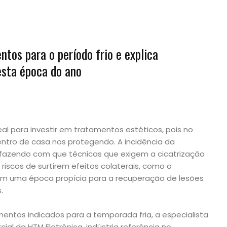
ntos para o período frio e explica
esta época do ano
eal para investir em tratamentos estéticos, pois no
tro de casa nos protegendo. A incidência da
fazendo com que técnicas que exigem a cicatrização
iscos de surtirem efeitos colaterais, como o
m uma época propícia para a recuperação de lesões
.
mentos indicados para a temporada fria, a especialista
ial da HTM Eletrônica, indústria referência no