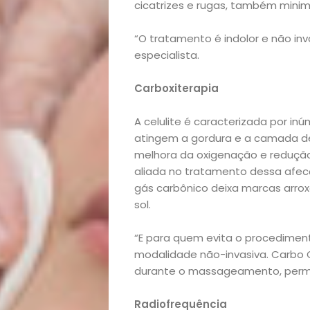
lá!
cicatrizes e rugas, também minim
“O tratamento é indolor e não inv
Casa
especialista.
e
Carboxiterapia
Decoração
A celulite é caracterizada por in
atingem a gordura e a camada dé
Exclusiva
melhora da oxigenação e redução
aliada no tratamento dessa afecção
Homem
gás carbônico deixa marcas arro
sol.
Mães
“E para quem evita o procedimen
modalidade não-invasiva. Carbo Cu
&
durante o massageamento, permiti
Filhos
Radiofrequência