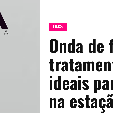
BELEZA
Onda de 
tratamen
ideais pa
na estaçã