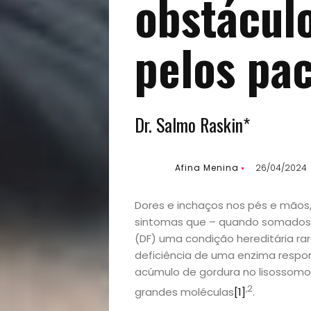
obstácul
pelos pa
Dr. Salmo Raskin*
Afina Menina
26/04/2024
Dores e inchaços nos pés e mãos,
sintomas que – quando somados –
(DF) uma condição hereditária rara
deficiência de uma enzima respons
acúmulo de gordura no lisossomo,
,2
grandes moléculas
[1]
.