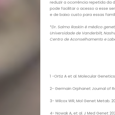
reduzir a ocorrência repetida da
Notícias
pode facilitar o acesso a esse s
e de baixo custo para essas famíl
Opinião
*
Dr. Salmo Raskin é médico genet
Pets
Universidade de Vanderbilt, Nashv
Centro de Aconselhamento e Labor
Receitas
Saúde
e
1 -Ortiz A et al. Molecular Genetic
Qualidade
2- Germain Orphanet Journal of Ra
de
3- Wilcox WR, Mol Genet Metab. 20
4- Nowak A, et al. J Med Genet 20