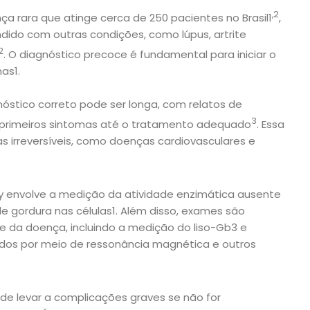
,2
a rara que atinge cerca de 250 pacientes no Brasil1
,
ido com outras condições, como lúpus, artrite
2
. O diagnóstico precoce é fundamental para iniciar o
as1.
nóstico correto pode ser longa, com relatos de
3
 primeiros sintomas até o tratamento adequado
. Essa
 irreversíveis, como doenças cardiovasculares e
y envolve a medição da atividade enzimática ausente
e gordura nas células1. Além disso, exames são
de da doença, incluindo a medição do liso-Gb3 e
dos por meio de ressonância magnética e outros
de levar a complicações graves se não for