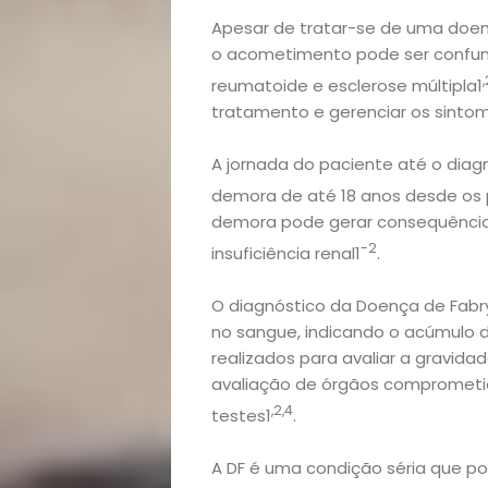
Apesar de tratar-se de uma doenç
o acometimento pode ser confund
,
reumatoide e esclerose múltipla1
tratamento e gerenciar os sintom
A jornada do paciente até o diag
demora de até 18 anos desde os
demora pode gerar consequências
-2
insuficiência renal1
.
O diagnóstico da Doença de Fabr
no sangue, indicando o acúmulo d
realizados para avaliar a gravida
avaliação de órgãos comprometi
,2,4
testes1
.
A DF é uma condição séria que po