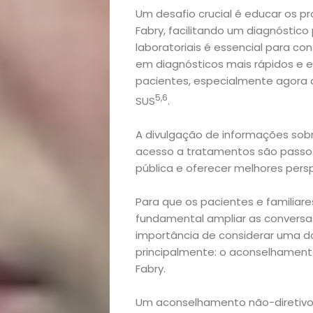
lá!
Um desafio crucial é educar os pr
Fabry, facilitando um diagnóstico
Casa
laboratoriais é essencial para co
em diagnósticos mais rápidos e e
e
pacientes, especialmente agora 
5,6
SUS
.
Decoração
A divulgação de informações sob
Exclusiva
acesso a tratamentos são passos
pública e oferecer melhores pers
Homem
Para que os pacientes e familia
fundamental ampliar as conversas
Mães
importância de considerar uma 
principalmente: o aconselhament
&
Fabry.
Filhos
Um aconselhamento não-diretivo