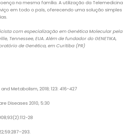
 doença na mesma família. A utilização da Telemedicina
erviço em todo o país, oferecendo uma solução simples
ias.
icista com especialização em Genética Molecular pela
ille, Tennessee, EUA. Além de fundador do GENETIKA,
atório de Genética, em Curitiba (PR)
s and Metabolism, 2018; 123: 416-427
re Diseases 2010, 5:30
08;93(2):112-28
22;59:287–293.