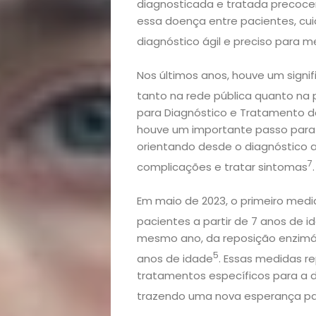
diagnosticada e tratada precocem
essa doença entre pacientes, cui
diagnóstico ágil e preciso para m
Nos últimos anos, houve um signi
tanto na rede pública quanto na 
para Diagnóstico e Tratamento da
houve um importante passo para 
orientando desde o diagnóstico at
7
complicações e tratar sintomas
.
Início
Em maio de 2023, o primeiro medi
Academia
pacientes a partir de 7 anos de i
mesmo ano, da reposição enzimát
Beleza
5
anos de idade
. Essas medidas 
tratamentos específicos para a 
Bora
trazendo uma nova esperança pa