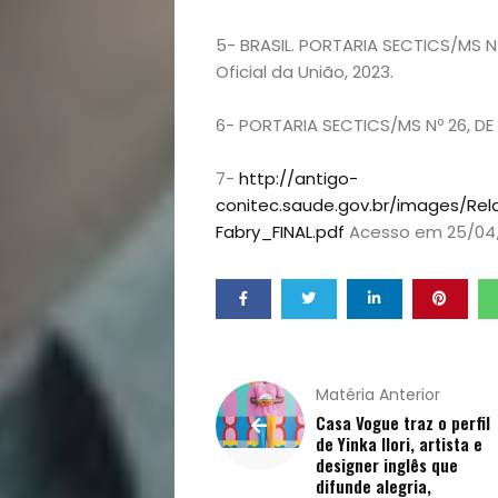
Vida
5- BRASIL. PORTARIA SECTICS/MS Nº 7
Sexualidade
Oficial da União, 2023.
Variedades
6- PORTARIA SECTICS/MS Nº 26, DE 
7-
http://antigo-
conitec.saude.gov.br/images/Rel
Buscar
Fabry_FINAL.pdf
Acesso em 25/04
Matéria Anterior
Casa Vogue traz o perfil
de Yinka Ilori, artista e
designer inglês que
difunde alegria,