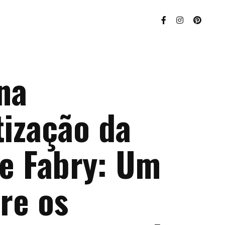
na
tização da
e Fabry: Um
re os