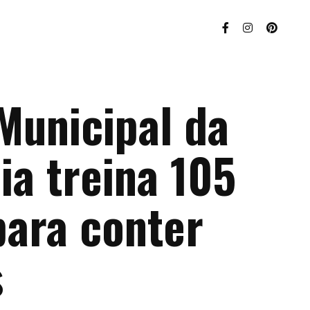
Municipal da
ia treina 105
para conter
s