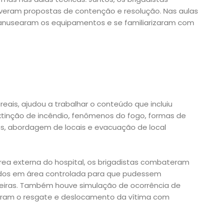
lveram propostas de contenção e resolução. Nas aulas
manusearam os equipamentos e se familiarizaram com
eais, ajudou a trabalhar o conteúdo que incluiu
xtinção de incêndio, fenômenos do fogo, formas de
os, abordagem de locais e evacuação de local
área externa do hospital, os brigadistas combateram
ados em área controlada para que pudessem
eiras. Também houve simulação de ocorrência de
izaram o resgate e deslocamento da vítima com