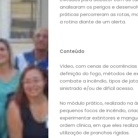
analisaram os perigos e desenvo
práticas percorreram as rotas, 
Início
a rotina diante de um alerta.
Academia
Conteúdo
Beleza
Vídeo, com cenas de ocorrências r
Bora
definição do fogo, métodos de e
combate a incêndio, tipos de jat
lá!
sinistrado e/ou de difícil acesso.
Casa
No módulo prático, realizado na 
pequenos focos de incêndio, cri
e
experimentar extintores e mangu
ordem clínica, em que eles real
utilização de pranchas rígidas.
Decoração