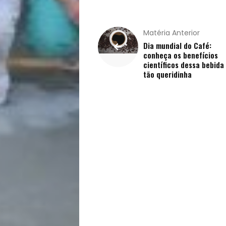
Receitas
Saúde
Matéria Anterior
Dia mundial do Café:
conheça os benefícios
e
científicos dessa bebida
tão queridinha
Qualidade
de
Vida
Sexualidade
Variedades