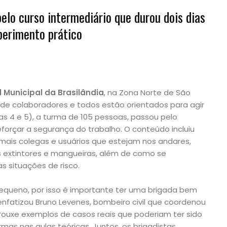
elo curso intermediário que durou dois dias
perimento prático
l Municipal da Brasilândia
, na Zona Norte de São
de colaboradores e todos estão orientados para agir
ias 4 e 5), a turma de 105 pessoas, passou pelo
forçar a segurança do trabalho. O conteúdo incluiu
mais colegas e usuários que estejam nos andares,
extintores e mangueiras, além de como se
s situações de risco.
queno, por isso é importante ter uma brigada bem
 enfatizou Bruno Levenes, bombeiro civil que coordenou
trouxe exemplos de casos reais que poderiam ter sido
mas nas aulas teóricas. Juntos, os brigadistas