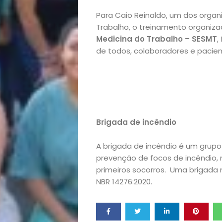
Para Caio Reinaldo, um dos orga
Exclusiva
Trabalho, o treinamento organiz
Medicina do Trabalho – SESMT
,
Homem
de todos, colaboradores e pacie
Mães
&
Filhos
Brigada de incêndio
A brigada de incêndio é um grupo
Notícias
prevenção de focos de incêndio,
primeiros socorros. Uma brigada 
Opinião
NBR 14276:2020.
Pets