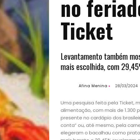
no feriad
Ticket
Levantamento também most
mais escolhida, com 29,4
Início
Academia
Afina Menina
28/03/2024
Beleza
Uma pesquisa feita pela Ticket, m
alimentação, com mais de 1.300 p
Bora
presente no cardápio dos brasilei
conta” ou, até mesmo, pela carne
lá!
elegeram o bacalhau como prato p