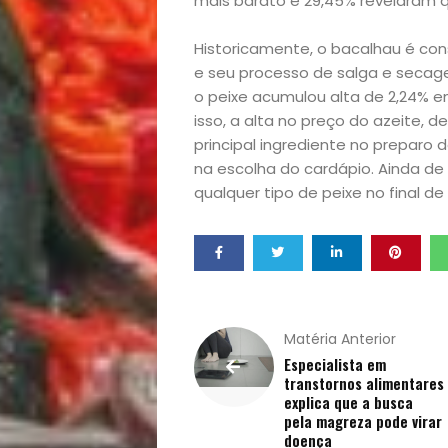
mais barato e 29,45% revelaram q
Casa
Historicamente, o bacalhau é co
e seu processo de salga e secage
e
o peixe acumulou alta de 2,24% en
isso, a alta no preço do azeite, 
Decoração
principal ingrediente no preparo 
na escolha do cardápio. Ainda de
Exclusiva
qualquer tipo de peixe no final d
Homem
Mães
Matéria Anterior
&
Especialista em
transtornos alimentares
Filhos
explica que a busca
pela magreza pode virar
doença