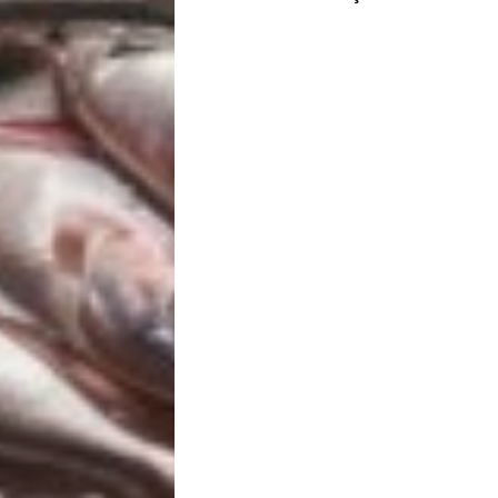
Notícias
Opinião
Pets
Receitas
Saúde
e
Qualidade
de
Vida