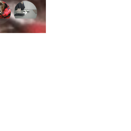
Sexualidade
Variedades
Buscar
ca de Privacidade
•
Termos de Utilização
Jornalista Responsável:
Jana F
Afina Menina