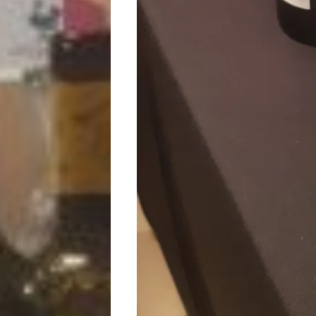
Início
Academia
Beleza
Bora
lá!