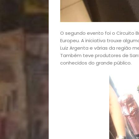
Casa
e
Decoração
O segundo evento foi o Circuito B
Europeu. A iniciativa trouxe algu
Luiz Argenta e várias da região m
Exclusiva
Também teve produtores de Santa
conhecidos do grande público.
Homem
Mães
&
Filhos
Notícias