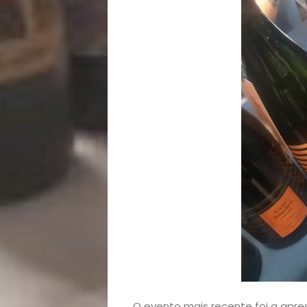
Opinião
Pets
Receitas
Saúde
e
Qualidade
de
Vida
O evento mais recente foi a apr