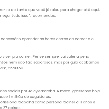
re-se do tanto que você já ralou para chegar até aqui.
meçar tudo isso”, recomendou.
 é necessário aprender as horas certas de comer e o
 viver pra comer. Pense sempre: vai valer a pena
entos nem são tão saborosos, mas por gula acabamos
s”, finalizou.
edes sociais por JoicyMaromba. A mato-grossense hoje
ase 1 milhão de seguidores.
fissional trabalha como personal trainer a 11 anos e
 27 países.