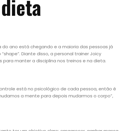
 dieta
 do ano está chegando e a maioria das pessoas já
hape”. Diante disso, a personal trainer Joicy
s para manter a disciplina nos treinos e na dieta.
ontrole está no psicológico de cada pessoa, então é
o mudamos a mente para depois mudarmos o corpo”,
tante ter um objetivo claro: emagrecer, ganhar massa,