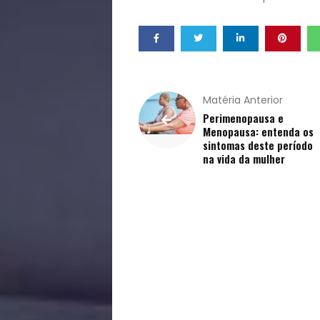
de
Vida
Sexualidade
Matéria Anterior
Perimenopausa e
Variedades
Menopausa: entenda os
sintomas deste período
na vida da mulher
Buscar