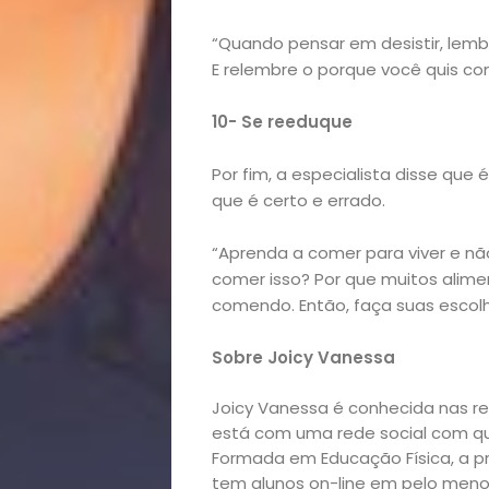
&
“Quando pensar em desistir, lemb
Filhos
E relembre o porque você quis co
Notícias
10- Se reeduque
Por fim, a especialista disse que
Opinião
que é certo e errado.
Pets
“Aprenda a comer para viver e não
comer isso? Por que muitos alim
Receitas
comendo. Então, faça suas escolha
Saúde
Sobre Joicy Vanessa
e
Joicy Vanessa é conhecida nas r
está com uma rede social com qu
Formada em Educação Física, a pro
Qualidade
tem alunos on-line em pelo menos