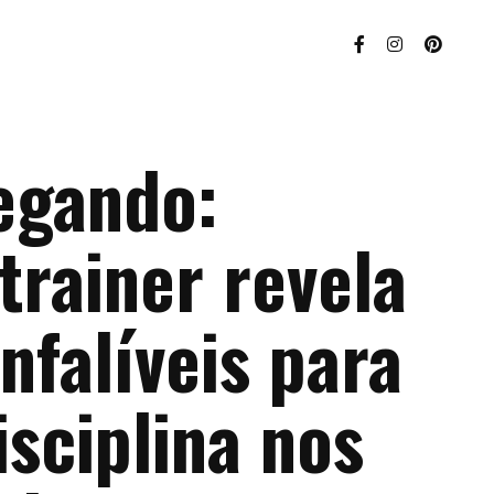
egando:
trainer revela
infalíveis para
sciplina nos