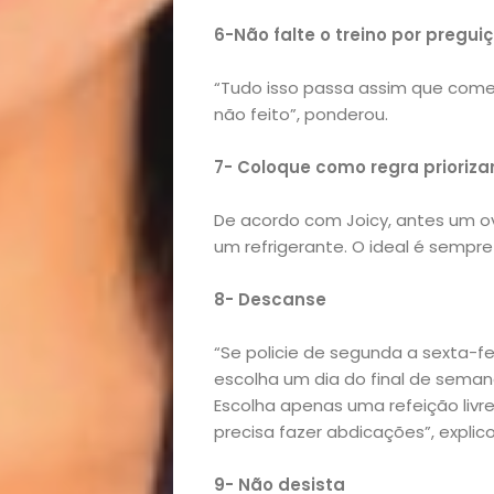
Beleza
6-Não falte o treino por pregu
Bora
“Tudo isso passa assim que começ
lá!
não feito”, ponderou.
Casa
7- Coloque como regra prioriza
e
De acordo com Joicy, antes um ov
um refrigerante. O ideal é sempre
Decoração
8- Descanse
Exclusiva
“Se policie de segunda a sexta-fei
escolha um dia do final de semana
Homem
Escolha apenas uma refeição livr
precisa fazer abdicações”, explico
Mães
9- Não desista