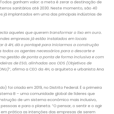
. Todos ganham valor: a meta é zerar a destinação de
aterros sanitários até 2030. Neste momento, são 40
s já implantados em uma das principais indústrias de
ta aqueles que querem transformar o lixo em ouro.
andes empresas já estão instalados em locais
tar à 4H, dá o pontapé para iniciarmos a construção
 todos os agentes necessários para o descarte e
uma gestão de ponta a ponta de forma inclusiva e com
adeiras de ESG, alinhadas aos ODS (Objetivos de
 ONU)
”, afirma a CEO da 4H, a arquiteta e urbanista Ana
) foi criada em 2019, no Distrito Federal. É a primeira
istema B – uma comunidade global de líderes que
nstrução de um sistema econômico mais inclusivo,
pessoas e para o planeta. “O pensar, o sentir e o agir
 em prática as intenções das empresas de serem