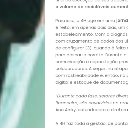
Filhos
o volume de recicláveis aumen
Notícias
Para isso, a 4H age em uma
jorna
é feito, em apenas dois dias, um 
Opinião
estabelecimento. Com o diagnós
com cruzamento de dados dos últ
Pets
de configurar (3), quando é feit
para descarte correto. Durante o 
comunicação e capacitação pres
Receitas
colaboradores. A seguir, na etapa 
com rastreabilidade e, então, na 
Saúde
digital e estoque de documentaç
e
“Durante cada fase, setores diver
financeiro, são envolvidos no pro
Qualidade
Ana Arsky, cofundadora e diretor
de
A 4H faz toda a gestão, de ponta 