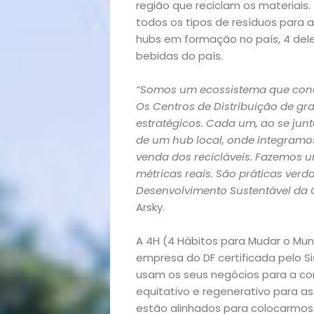
região que reciclam os materiais
todos os tipos de resíduos para 
hubs em formação no país, 4 dele
bebidas do país.
“Somos um ecossistema que conec
Os Centros de Distribuição de gr
estratégicos. Cada um, ao se jun
de um hub local, onde integramos
venda dos recicláveis. Fazemos 
métricas reais. São práticas verd
Desenvolvimento Sustentável da
Início
Arsky.
Academia
A 4H (4 Hábitos para Mudar o Mundo
empresa do DF certificada pelo S
Beleza
usam os seus negócios para a co
equitativo e regenerativo para as 
estão alinhados para colocarmos