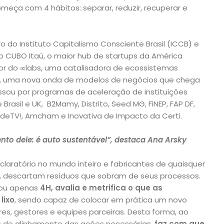
omeça com 4 hábitos: separar, reduzir, recuperar e
 do Instituto Capitalismo Consciente Brasil (ICCB) e
 CUBO Itaú, o maior hub de startups da América
or do ∞labs, uma catalisadora de ecossistemas
ta, uma nova onda de modelos de negócios que chega
ssou por programas de aceleração de instituições
rasil e UK, B2Mamy, Distrito, Seed MG, FiNEP, FAP DF,
edeTV!, Amcham e Inovativa de Impacto da Certi.
ento dele: é auto sustentável”, destaca Ana Arsky
eclaratório no mundo inteiro e fabricantes de quaisquer
, descartam resíduos que sobram de seus processos.
 ou apenas
4H, avalia e metrifica o que as
lixo
, sendo capaz de colocar em prática um novo
s, gestores e equipes parceiras. Desta forma, ao
o de alinhamento das ações necessárias,
faz com que