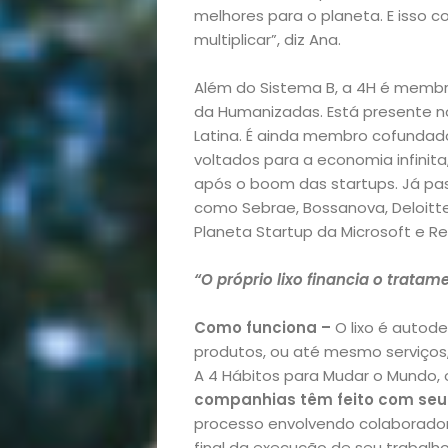
Bora
melhores para o planeta. E isso c
multiplicar”, diz Ana.
lá!
Além do Sistema B, a 4H é membro
Casa
da Humanizadas. Está presente no
Latina. É ainda membro cofundad
e
voltados para a economia infini
após o boom das startups. Já pa
Decoração
como Sebrae, Bossanova, Deloitte B
Planeta Startup da Microsoft e R
Exclusiva
“O próprio lixo financia o tratam
Homem
Como funciona –
O lixo é autod
produtos, ou até mesmo serviços
Mães
A 4 Hábitos para Mudar o Mundo,
companhias têm feito com seu 
&
processo envolvendo colaboradore
final da execução de seu trabalh