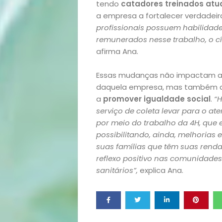
tendo
catadores treinados atu
Vida
a empresa a fortalecer verdadeir
profissionais possuem habilidade
remunerados nesse trabalho, o c
Sexualidade
afirma Ana.
Variedades
Essas mudanças não impactam ap
daquela empresa, mas também aj
a
promover igualdade social
.
“
serviço de coleta levar para o ate
Buscar
por meio do trabalho da 4H, que 
possibilitando, ainda, melhorias 
suas famílias que têm suas renda
reflexo positivo nas comunidades
sanitários”,
explica Ana.