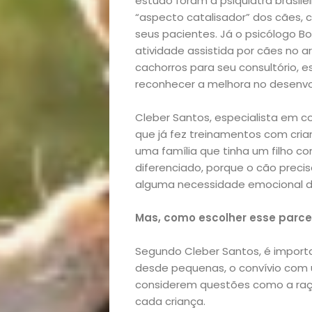
estudo foram a psiquiatra brasile
“aspecto catalisador” dos cães,
seus pacientes. Já o psicólogo B
atividade assistida por cães no a
cachorros para seu consultório, 
reconhecer a melhora no desenvo
Cleber Santos, especialista em
que já fez treinamentos com crian
uma família que tinha um filho c
diferenciado, porque o cão preci
alguma necessidade emocional da
Mas, como escolher esse parce
Segundo Cleber Santos, é importa
desde pequenas, o convívio com u
considerem questões como a raç
cada criança.