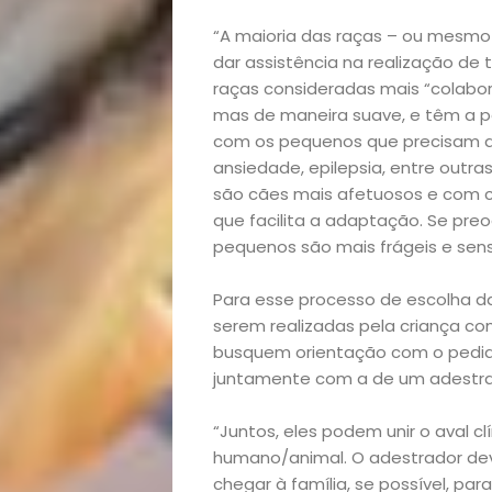
“A maioria das raças – ou mesmo
dar assistência na realização de
raças consideradas mais “colabo
mas de maneira suave, e têm a p
com os pequenos que precisam de
ansiedade, epilepsia, entre outra
são cães mais afetuosos e com c
Início
que facilita a adaptação. Se pre
pequenos são mais frágeis e sens
Academia
Para esse processo de escolha 
serem realizadas pela criança co
Beleza
busquem orientação com o pedia
juntamente com a de um adestra
Bora
“Juntos, eles podem unir o aval 
lá!
humano/animal. O adestrador dev
chegar à família, se possível, par