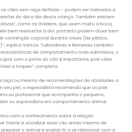
 os cães sem raça definida – podem ser treinados a
 tarefas do dia a dia desta criança. Também existem
rativas”, como os Goldens, que usam muito a boca,
ele bem resistente à dor, portanto podem atuar bem
 contenção corporal durante crises (de pânico,
s)”, explica Santos. “Labradores e Berneses também
aracterísticas de comportamento mais submissos, o
ocupar com o porte do cão é importante, pois cães
íveis a toques”, completa.
da raça ou mesmo de recomendações de atividades a
m seu pet, o especialista recomenda que os pais
tra ou profissional que acompanha o pequeno,
dor ou especialista em comportamento animal.
clínico com o conhecimento sobre a relação
e treinar e socializar esse cão antes mesmo de
a preparar o animal e ensiná-lo a se relacionar com a