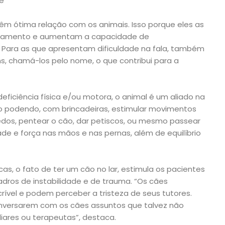
e
 ótima relação com os animais. Isso porque eles as
tamento e aumentam a capacidade de
. Para as que apresentam dificuldade na fala, também
ns, chamá-los pelo nome, o que contribui para a
ficiência física e/ou motora, o animal é um aliado na
podendo, com brincadeiras, estimular movimentos
uedos, pentear o cão, dar petiscos, ou mesmo passear
de e força nas mãos e nas pernas, além de equilíbrio
s, o fato de ter um cão no lar, estimula os pacientes
dros de instabilidade e de trauma. “Os cães
rível e podem perceber a tristeza de seus tutores.
conversarem com os cães assuntos que talvez não
iares ou terapeutas”, destaca.