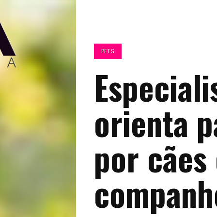
PETS
Especiali
orienta p
por cães
companhe