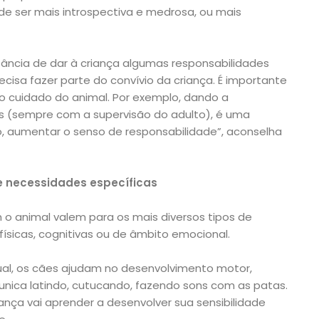
de ser mais introspectiva e medrosa, ou mais
ância de dar à criança algumas responsabilidades
ecisa fazer parte do convívio da criança. É importante
lo cuidado do animal. Por exemplo, dando a
es (sempre com a supervisão do adulto), é uma
lo, aumentar o senso de responsabilidade”, aconselha
e necessidades específicas
 o animal valem para os mais diversos tipos de
ísicas, cognitivas ou de âmbito emocional.
sual, os cães ajudam no desenvolvimento motor,
unica latindo, cutucando, fazendo sons com as patas.
iança vai aprender a desenvolver sua sensibilidade