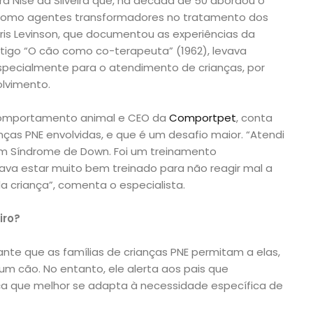
ira Nise da Silveira que, na década de 50 abordou o
 como agentes transformadores no tratamento dos
oris Levinson, que documentou as experiências da
rtigo “O cão como co-terapeuta” (1962), levava
especialmente para o atendimento de crianças, por
lvimento.
 comportamento animal e CEO da
Comportpet
, conta
ças PNE envolvidas, e que é um desafio maior. “Atendi
om Síndrome de Down. Foi um treinamento
sava estar muito bem treinado para não reagir mal a
 criança”, comenta o especialista.
iro?
nte que as famílias de crianças PNE permitam a elas,
m cão. No entanto, ele alerta aos pais que
a que melhor se adapta à necessidade específica de