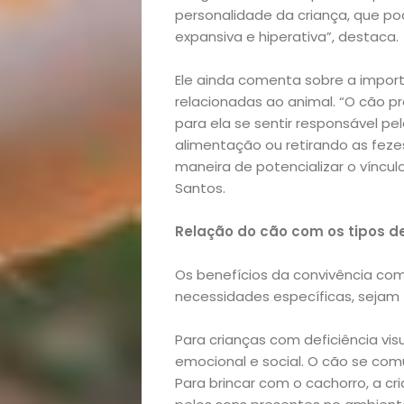
Casa
personalidade da criança, que po
expansiva e hiperativa”, destaca.
e
Ele ainda comenta sobre a import
relacionadas ao animal. “O cão pr
Decoração
para ela se sentir responsável pe
alimentação ou retirando as fez
Exclusiva
maneira de potencializar o víncu
Santos.
Homem
Relação do cão com os tipos d
Mães
Os benefícios da convivência com
&
necessidades específicas, sejam f
Filhos
Para crianças com deficiência vi
emocional e social. O cão se com
Para brincar com o cachorro, a cr
Notícias