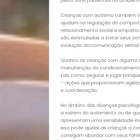
pelos sons presentes no ambient
Opinião
Crianças com autismo também têm
ajudam na regulação do compor
Pets
relacionamento social e empatia
são estimuladas a imitar seus so
Receitas
evolução da comunicação verbal.
Saúde
Quanto às crianças com alguma de
manutenção do condicionamento 
e
tais como: segurar e jogar brinq
– ações que proporcionam agilida
e coordenação.
Qualidade
No âmbito das doenças psicológica
de
a saírem do isolamento ou de qua
apresentam uma sensibilidade inc
Vida
Isso pode ajudar as crianças a 
consigam abordar com seus famil