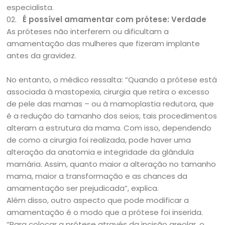
especialista.
02.
É possível amamentar com prótese: Verdade
As próteses não interferem ou dificultam a
amamentação das mulheres que fizeram implante
antes da gravidez.
No entanto, o médico ressalta: “Quando a prótese está
associada à mastopexia, cirurgia que retira o excesso
de pele das mamas – ou à mamoplastia redutora, que
é a redução do tamanho dos seios, tais procedimentos
alteram a estrutura da mama. Com isso, dependendo
de como a cirurgia foi realizada, pode haver uma
alteração da anatomia e integridade da glândula
mamária. Assim, quanto maior a alteração no tamanho
mama, maior a transformação e as chances da
amamentação ser prejudicada”, explica.
Além disso, outro aspecto que pode modificar a
amamentação é o modo que a prótese foi inserida.
“Para colocar a prótese através da incisão areolar, o