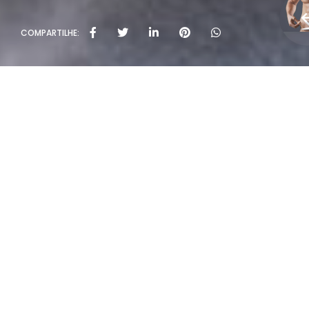
COMPARTILHE:
Políti
Rua João Rivab