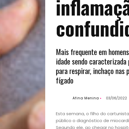
inflamaç
confundi
Mais frequente em homens,
idade sendo caracterizada p
para respirar, inchaço na
fígado
Afina Menina
03/06/2022
Esta semana, o filho do cartunis
público o diagnóstico de miocard
Início
Segundo ele, ao chegar no hospi