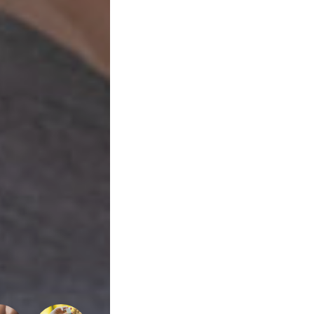
e
Qualidade
de
Vida
Sexualidade
Variedades
Buscar