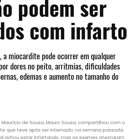
ão podem ser
dos com infarto
 a miocardite pode ocorrer em qualquer
or dores no peito, arritmias, dificuldades
s pernas, edemas e aumento no tamanho do
ta Maurício de Sousa, Mauro Sousa, compartilhou com o
ite que teve após ser internado, na semana passada.
tal achou estar infartando, mas os exames atestaram