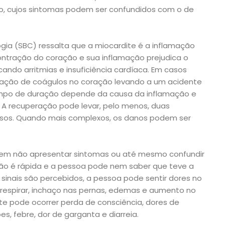
o, cujos sintomas podem ser confundidos com o de
ogia (SBC) ressalta que a miocardite é a inflamação
ontração do coração e sua inflamação prejudica o
do arritmias e insuficiência cardíaca. Em casos
ação de coágulos no coração levando a um acidente
 tempo de duração depende da causa da inflamação e
 A recuperação pode levar, pelo menos, duas
os. Quando mais complexos, os danos podem ser
dem não apresentar sintomas ou até mesmo confundir
ção é rápida e a pessoa pode nem saber que teve a
sinais são percebidos, a pessoa pode sentir dores no
ra respirar, inchaço nas pernas, edemas e aumento no
e pode ocorrer perda de consciência, dores de
s, febre, dor de garganta e diarreia.