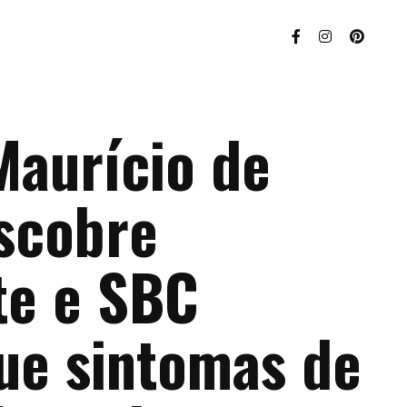
Maurício de
scobre
te e SBC
que sintomas de