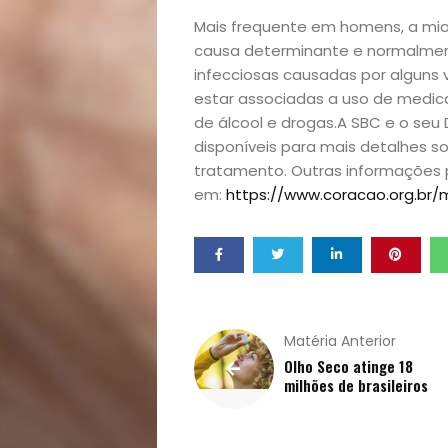
Homem
Mais frequente em homens, a mio
causa determinante e normalme
Mães
infecciosas causadas por alguns v
estar associadas a uso de medi
&
de álcool e drogas.A SBC e o seu
disponíveis para mais detalhes s
Filhos
tratamento. Outras informações
em:
https://www.coracao.org.br/
Notícias
Opinião
Pets
Matéria Anterior
Olho Seco atinge 18
Receitas
milhões de brasileiros
Saúde