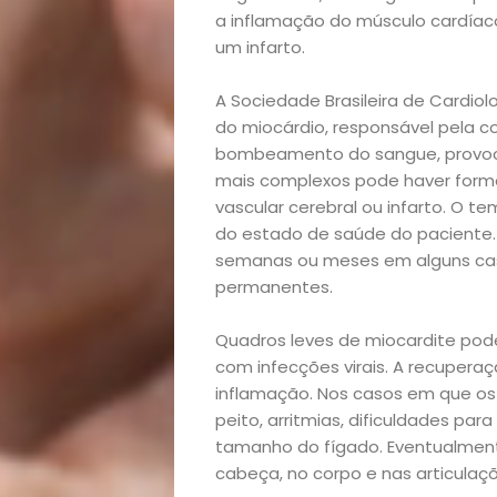
a inflamação do músculo cardíac
Academia
um infarto.
Beleza
A Sociedade Brasileira de Cardiol
do miocárdio, responsável pela c
bombeamento do sangue, provocan
Bora
mais complexos pode haver form
vascular cerebral ou infarto. O
lá!
do estado de saúde do paciente.
semanas ou meses em alguns cas
Casa
permanentes.
e
Quadros leves de miocardite po
com infecções virais. A recupera
Decoração
inflamação. Nos casos em que os 
peito, arritmias, dificuldades pa
Exclusiva
tamanho do fígado. Eventualment
cabeça, no corpo e nas articulaçõe