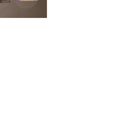
Sexualidade
Variedades
Buscar
ca de Privacidade
•
Termos de Utilização
Jornalista Responsável:
Jana F
Afina Menina
em, 945 — Campo Largo/PR — CEP 83601-240 © — Afina Menina é uma ma
odos os Direitos Reservados. Desenvolvido por
Descomplica Comunicaç