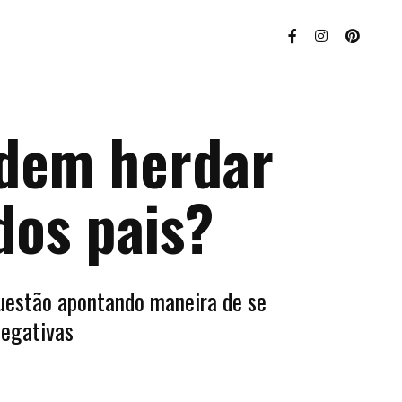
odem herdar
dos pais?
uestão apontando maneira de se
negativas