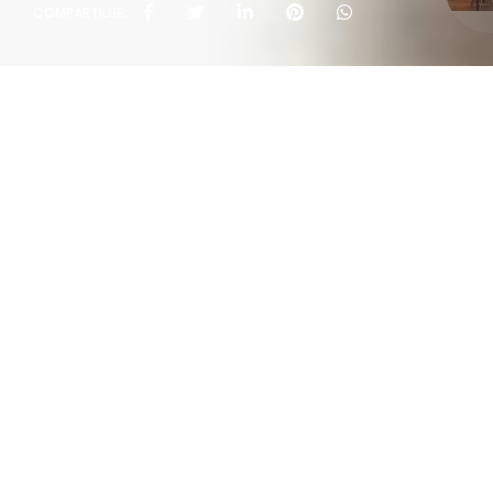
COMPARTILHE:
Políti
Rua João Rivab
T