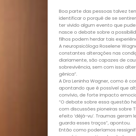
Boa parte das pessoas talvez t
identificar o porquê de se sent
ter vivido algum evento que pude
nasce o debate sobre a possibili
filhos podem herdar tais experiê
A neuropsicóloga Roselene Wagne
constantes alterações nas cond
Início
diariamente, são capazes de cau
sobrevivência, sem com isso alte
Academia
gênica”.
A Dra Leninha Wagner, como é con
apontando que é possível que al
Beleza
convívio, de forte impacto emoci
“O debate sobre essa questão he
Bora
com discussões pioneiras sobre T
efeito ‘déjá-vu’. Traumas geram
lá!
guarda esses traços”, apontou.
Então como poderíamos ressignifi