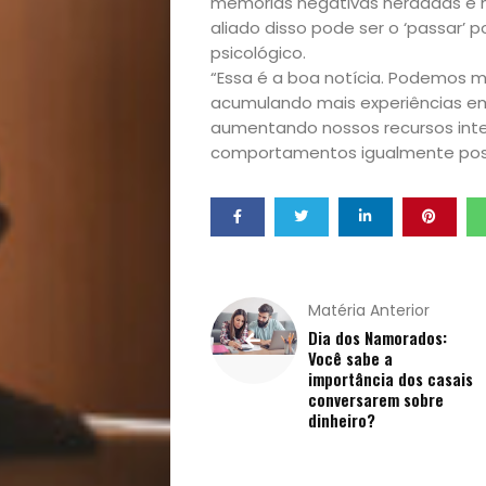
Casa
memórias negativas herdadas e n
aliado disso pode ser o ‘passar’ p
psicológico.
e
“Essa é a boa notícia. Podemos 
acumulando mais experiências emo
Decoração
aumentando nossos recursos inte
comportamentos igualmente positi
Exclusiva
Homem
Mães
Matéria Anterior
Dia dos Namorados:
&
Você sabe a
importância dos casais
Filhos
conversarem sobre
dinheiro?
Notícias