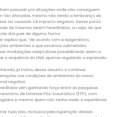
enham passado por situações onde não conseguem
irem tão afetadas, mesmo não tendo a lembrança de
sse ter causado tal impacto negativo. Desse ponto
dade de traumas serem hereditários, ou seja, de que
ncias dos pais de alguma forma.
r explica que, “de acordo com a epigenética,
ições ambientes a que estamos submetidos
sar modulações adaptativas possibilitando assim a
rar a sequência do DNA, apenas regulando a expressão
hecida, já tratou desse assunto e continua
terações nas condições de ambientes do nosso
onal negativo.
reditária vem ganhando força entre as pesquisas
ranstorno de Estresse Pós-traumático (ETP), com
 legados e mesmo quem não tenha vivido a experiência
car tudo isso, na busca pela superação dessas