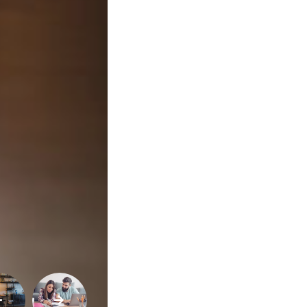
Opinião
Pets
Receitas
Saúde
e
Qualidade
de
Vida