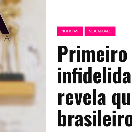
NOTÍCIAS
SEXUALIDADE
Primeiro
infidelid
revela q
brasileir