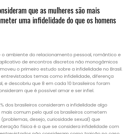
consideram que as mulheres são mais
ometer uma infidelidade do que os homens
 o ambiente do relacionamento pessoal, romântico e
n, aplicativo de encontros discretos não monogâmicos
oveu o primeiro estudo sobre a infidelidade no Brasil.
 entrevistados temas como infidelidade, diferença
al, e descobriu que 8 em cada 10 brasileiros foram
consideram que é possível amar e ser infiel.
 dos brasileiros consideram a infidelidade algo
o mais comum pelo qual os brasileiros cometem
s (problemas, desejo, curiosidade sexual) que
teração física é a que se considera infidelidade com
s entrevistados não consideram como traição no caso