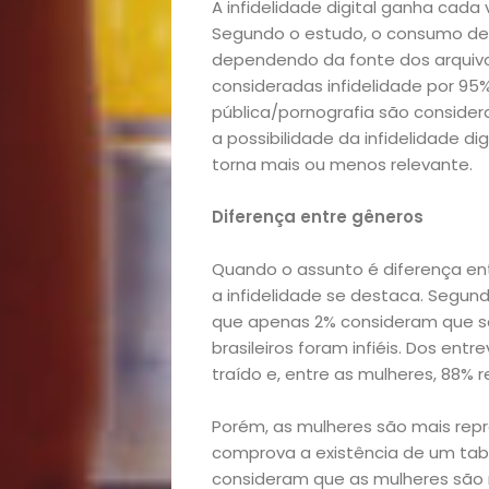
A infidelidade digital ganha cada
Segundo o estudo, o consumo de 
Decoração
dependendo da fonte dos arquivo
consideradas infidelidade por 95
Exclusiva
pública/pornografia são consider
a possibilidade da infidelidade di
Homem
torna mais ou menos relevante.
Mães
Diferença entre gêneros
&
Quando o assunto é diferença e
a infidelidade se destaca. Segund
que apenas 2% consideram que sã
Filhos
brasileiros foram infiéis. Dos en
traído e, entre as mulheres, 88% r
Notícias
Porém, as mulheres são mais repr
Opinião
comprova a existência de um tabu
consideram que as mulheres são