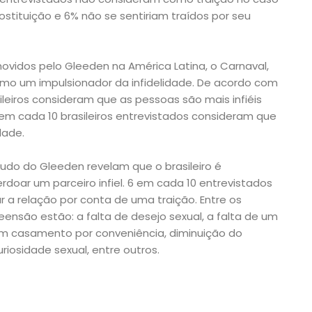
stituição e 6% não se sentiriam traídos por seu
ovidos pelo Gleeden na América Latina, o Carnaval,
como um impulsionador da infidelidade. De acordo com
ileiros consideram que as pessoas são mais infiéis
 em cada 10 brasileiros entrevistados consideram que
dade.
do do Gleeden revelam que o brasileiro é
oar um parceiro infiel. 6 em cada 10 entrevistados
r a relação por conta de uma traição. Entre os
eensão estão: a falta de desejo sexual, a falta de um
m casamento por conveniência, diminuição do
iosidade sexual, entre outros.