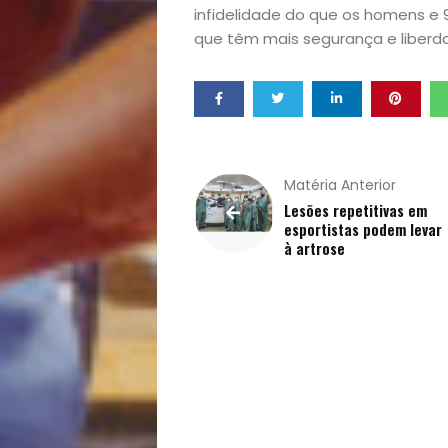
Pets
infidelidade do que os homens e
que têm mais segurança e liberda
Receitas
Saúde
e
Matéria Anterior
Lesões repetitivas em
Qualidade
esportistas podem levar
à artrose
de
Vida
Sexualidade
Variedades