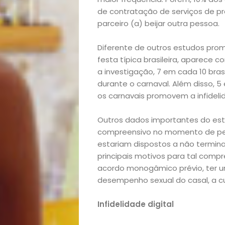
de contratação de serviços de pro
parceiro (a) beijar outra pessoa.
Diferente de outros estudos prom
festa típica brasileira, aparece 
Início
a investigação, 7 em cada 10 bras
durante o carnaval. Além disso, 5
Academia
os carnavais promovem a infideli
Beleza
Outros dados importantes do estu
compreensivo no momento de perd
Bora
estariam dispostos a não termina
principais motivos para tal compr
lá!
acordo monogâmico prévio, ter u
desempenho sexual do casal, a cur
Casa
Infidelidade digital
e