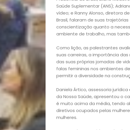
Academia
Saúde Suplementar (ANS); Adrian
Beleza
vídeo; e Ranny Alonso, diretora 
Brasil, falaram de suas trajetóri
Bora
conscientização quanto a necess
ambiente de trabalho, mas també
lá!
Como lição, as palestrantes ava
suas carreiras, a importância da
Casa
das suas próprias jornadas de vid
falas femininas nos ambientes de
e
permitir a diversidade na construç
Decoração
Daniela Ártico, assessoria jurídi
da Nossa Saúde, apresentou o ca
Exclusiva
é muito acima da média, tendo a
diretivos ocupados pelas mulheres
Homem
mulheres.