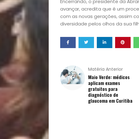
Encerrando, o presidente da Abr
Mães
avançar, acredita que é um proce
com as novas gerações, assim co
&
diversidade pelos olhos da sua fil
Filhos
Notícias
Opinião
Matéria Anterior
Maio Verde: médicos
Pets
aplicam exames
gratuitos para
diagnóstico de
Receitas
glaucoma em Curitiba
Saúde
e