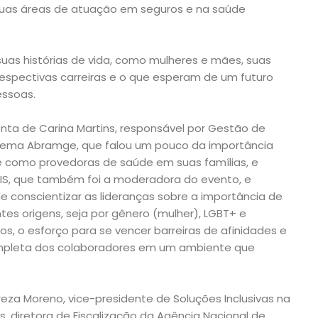
uas áreas de atuação em seguros e na saúde
uas histórias de vida, como mulheres e mães, suas
 respectivas carreiras e o que esperam de um futuro
essoas.
onta de Carina Martins, responsável por Gestão de
stema Abramge, que falou um pouco da importância
e como provedoras de saúde em suas famílias, e
IDIS, que também foi a moderadora do evento, e
 conscientizar as lideranças sobre a importância de
tes origens, seja por gênero (mulher), LGBT+ e
os, o esforço para se vencer barreiras de afinidades e
mpleta dos colaboradores em um ambiente que
eza Moreno, vice-presidente de Soluções Inclusivas na
ros, diretora de Fiscalização da Agência Nacional de