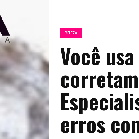
BELEZA
Você usa
corretam
Especialis
erros co