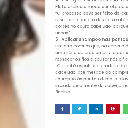
Exclusiva
Mota explica o modo correto de
“O processo deve ser feito delic
Homem
resultar na quebra dos fios e até
cortes no couro cabeludo, apliq
unhas”.
Mães
5- Aplicar shampoo nas ponta
Um erro comum que, na correria d
&
uma série de problemas é a apli
ressecar os fios e causar nós dif
Filhos
“O ideal é espalhar o produto da 
cabeludo, até metade do comprim
Notícias
shampoo às pontas durante a lav
iniciada pela frente da cabeça, n
finaliza.
Opinião
Pets
Receitas