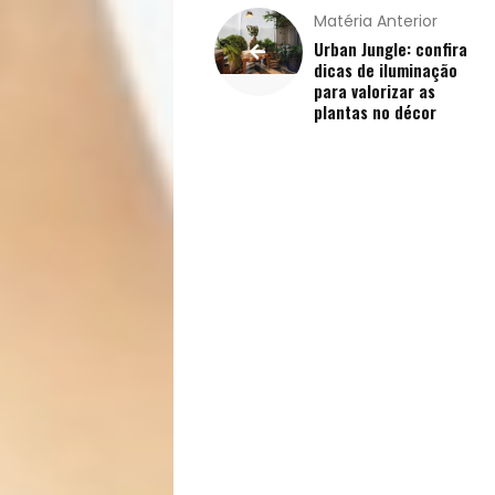
Matéria Anterior
Saúde
Urban Jungle: confira
dicas de iluminação
para valorizar as
e
plantas no décor
Qualidade
de
Vida
Sexualidade
Variedades
Buscar