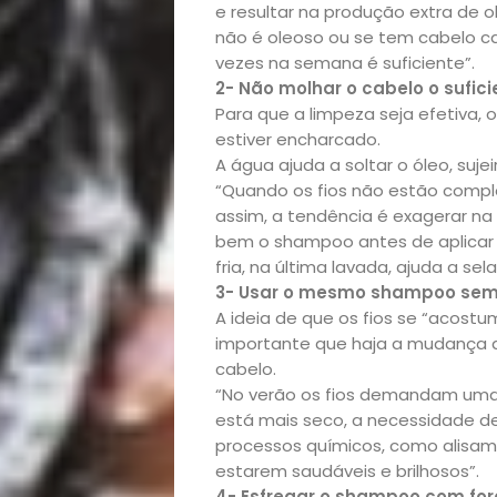
e resultar na produção extra de 
não é oleoso ou se tem cabelo c
Início
vezes na semana é suficiente”.
2- Não molhar o cabelo o sufici
Academia
Para que a limpeza seja efetiva,
estiver encharcado.
A água ajuda a soltar o óleo, suje
Beleza
“Quando os fios não estão compl
assim, a tendência é exagerar na 
Bora
bem o shampoo antes de aplicar o
fria, na última lavada, ajuda a sela
lá!
3- Usar o mesmo shampoo se
A ideia de que os fios se “acos
Casa
importante que haja a mudança d
cabelo.
“No verão os fios demandam uma 
e
está mais seco, a necessidade de
processos químicos, como alisam
Decoração
estarem saudáveis e brilhosos”.
4- Esfregar o shampoo com for