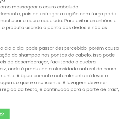
 como massagear o couro cabeludo.
adamente, pois ao esfregar a região com força pode
 machucar o couro cabeludo. Para evitar arranhões e
ue o produto usando a ponta dos dedos e não as
s
o dia a dia, pode passar despercebido, porém causa
cação do shampoo nas pontas do cabelo. Isso pode
íceis de desembaraçar, facilitando a quebra.
raiz, onde é produzida a oleosidade natural do couro
ento. A água corrente naturalmente irá levar o
agem, o que é o suficiente. A lavagem deve ser
a região da testa, e continuada para a parte de trás”,