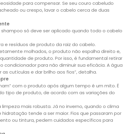
oleosidade para compensar. Se seu couro cabeludo
acheado ou crespo, lavar o cabelo cerca de duas
ente
 o shampoo só deve ser aplicado quando todo o cabelo
ira e resíduos de produto da raiz do cabelo.
etamente molhados, o produto não espalha direito e,
quantidade de produto. Por isso, é fundamental retirar
 condicionador para não diminuir sua eficácia. A água
r as cutículas e dar brilho aos fios”, detalha.
mpre
tumam” com o produto após algum tempo é um mito. É
o tipo de produto, de acordo com as variações do
limpeza mais robusta. Já no inverno, quando o clima
 hidratação tende a ser maior. Fios que passaram por
ento ou tintura, pedem cuidados específicos para
ça