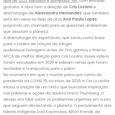
abril de 2022, sábados e domingos, 16h
, com entrada
gratuita. A obra tem a direção de
Cris Lozano
e
dramaturgia de
Alessandro Hernandez
, que também
está em cena ao lado da atriz
Ana Paula Lopez
,
propondo um chamado para as questões ambientais
que assolam o planeta.
A dramaturgia do espetáculo, que serviu como base
para o roteiro de criação da trilogia
audiovisual
Paisagens Antes do Fim
, ganhou o Prêmio
APCA de melhor direção para Cris Lozano. Esses vídeos
foram veiculados em 2020 e exibiam cenas que foram
recriadas e transpostas para o palco.
No momento em que o mundo parou por conta da
pandemia da COVID 19, no início de 2020, a Cia La Leche
iniciou a criação de um texto que buscasse inspiração
nas palavras e ações da ativista Greta Thumberg. O
desejo era falar sobre os problemas urgentes em curso
que seguem devastando o planeta. O pensamento dos
líderes indígenas Davi Kopenawa, Ailton Krenak, da