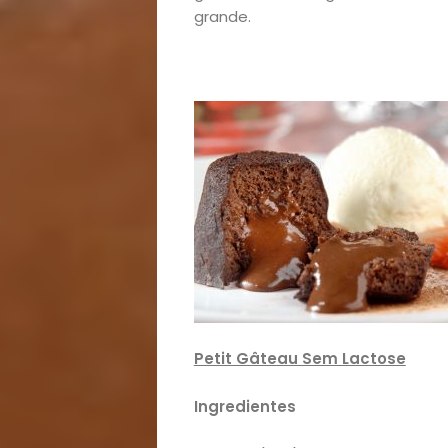
Variedades
grande.
Buscar
Petit Gâteau Sem Lactose
Ingredientes