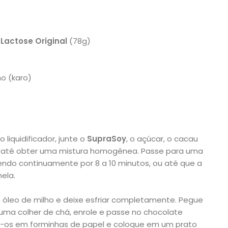
Lactose Original
(78g)
ho (karo)
liquidificador, junte o
SupraSoy
, o açúcar, o cacau
a até obter uma mistura homogênea. Passe para uma
endo continuamente por 8 a 10 minutos, ou até que a
ela.
óleo de milho e deixe esfriar completamente. Pegue
a colher de chá, enrole e passe no chocolate
-os em forminhas de papel e coloque em um prato