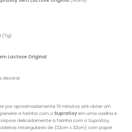
praSoy Sem Lactose Original
(145ml)
l (7g)
em Lactose Original
a decorar
ar por aproximadamente 10 minutos até obter um
 peneire a farinha com o
SupraSoy
em uma vasilha e
incorpore delicadamente a farinha com o SupraSoy.
adeiras retangulares de (22cm x 32cm) com papel