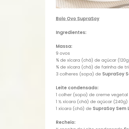
Bolo Ovo SupraSoy
Ingredientes:
Massa:
9 ovos
¾ de xícara (chá) de açúcar (120g
¾ de xícara (chá) de farinha de tr
3 colheres (sopa) de
SupraSoy S
Leite condensado:
1 colher (sopa) de creme vegetal
1 ½ xícara (chá) de açúcar (240g)
1 xícara (chá) de
SupraSoy Sem L
Recheio: