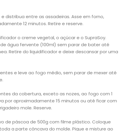
 e distribua entre as assadeiras. Asse em forno,
damente 12 minutos. Retire e reserve.
ificador o creme vegetal, o açúcar e o SupraSoy.
) de água fervente (100ml) sem parar de bater até
 Retire do liquidificador e deixe descansar por uma
ientes e leve ao fogo médio, sem parar de mexer até
e.
entes da cobertura, exceto as nozes, ao fogo com 1
rva por aproximadamente 15 minutos ou até ficar com
igadeiro mole. Reserve.
o de páscoa de 500g com filme plástico. Coloque
da a parte côncava do molde. Pique e misture ao