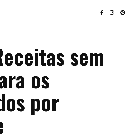
Receitas sem
ara os
dos por
e