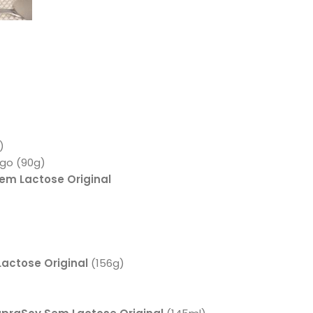
)
igo (90g)
em Lactose Original
actose Original
(156g)