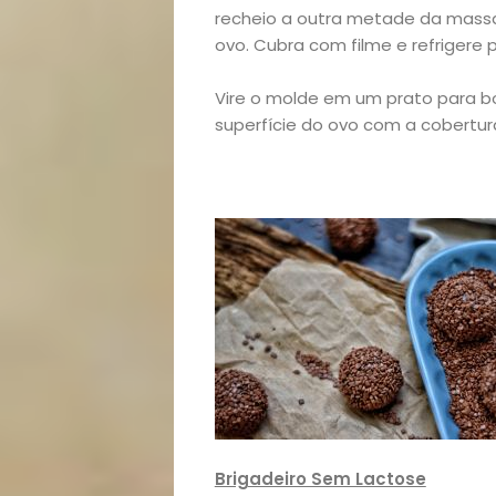
recheio a outra metade da mass
e
ovo. Cubra com filme e refrigere p
Decoração
Vire o molde em um prato para bo
superfície do ovo com a cobertura
Exclusiva
Homem
Mães
&
Filhos
Notícias
Brigadeiro Sem Lactose