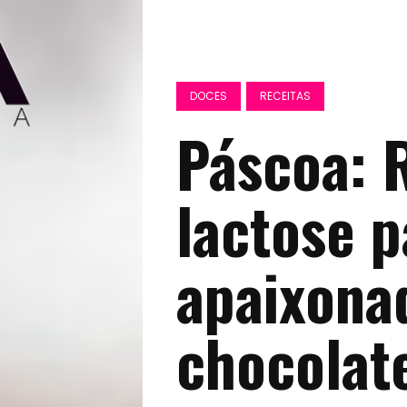
DOCES
RECEITAS
Páscoa: 
lactose p
apaixona
chocolat