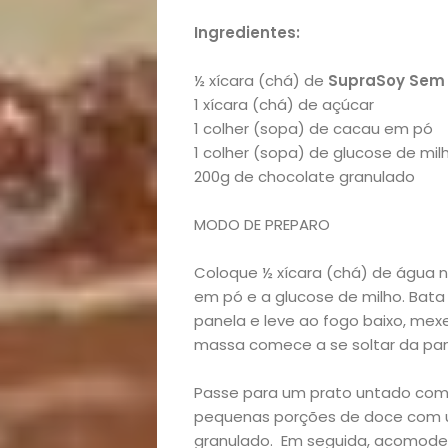
Opinião
Ingredientes:
Pets
½ xícara (chá) de
SupraSoy Sem 
Receitas
1 xícara (chá) de açúcar
1 colher (sopa) de cacau em pó
Saúde
1 colher (sopa) de glucose de mil
200g de chocolate granulado
e
MODO DE PREPARO
Qualidade
Coloque ½ xícara (chá) de água no 
em pó e a glucose de milho. Bat
de
panela e leve ao fogo baixo, mex
massa comece a se soltar da pan
Vida
Passe para um prato untado com 
Sexualidade
pequenas porções de doce com um
granulado. Em seguida, acomode