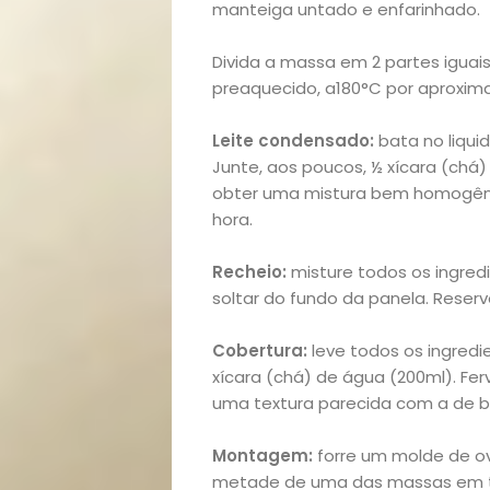
manteiga untado e enfarinhado.
Divida a massa em 2 partes iguais
preaquecido, a180°C por aproxima
Leite condensado:
bata no liquid
Junte, aos poucos, ½ xícara (chá
Início
obter uma mistura bem homogênea.
hora.
Academia
Recheio:
misture todos os ingred
Beleza
soltar do fundo da panela. Reserv
Bora
Cobertura:
leve todos os ingredi
xícara (chá) de água (200ml). Fe
lá!
uma textura parecida com a de br
Montagem:
forre um molde de ov
Casa
metade de uma das massas em to