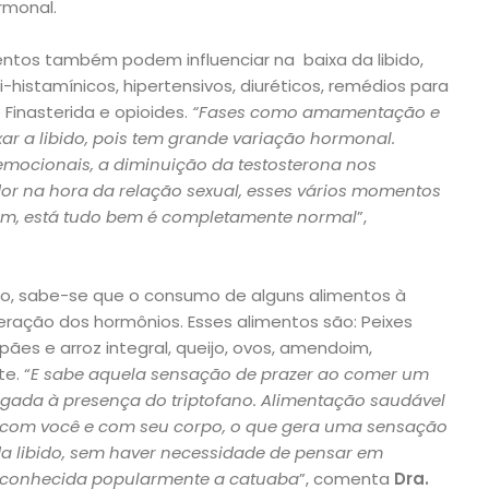
rmonal.
ntos também podem influenciar na baixa da libido,
-histamínicos, hipertensivos, diuréticos, remédios para
Finasterida e opioides.
“Fases como amamentação e
 a libido, pois tem grande variação hormonal.
emocionais, a diminuição da testosterona nos
dor na hora da relação sexual, esses vários momentos
e sim, está tudo bem é completamente normal
”,
do, sabe-se que o consumo de alguns alimentos à
beração dos hormônios. Esses alimentos são: Peixes
ães e arroz integral, queijo, ovos, amendoim,
e. “
E sabe aquela sensação de prazer ao comer um
ligada à presença do triptofano. Alimentação saudável
em com você e com seu corpo, o que gera uma sensação
da libido, sem haver necessidade de pensar em
é conhecida popularmente a catuaba
”, comenta
Dra.