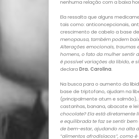
nenhuma relação com a baixa ho
Academia
Ela ressalta que alguns medicame
tais como: anticoncepcionais, anti
Beleza
crescimento de cabelo a base de 
menopausa, também podem baixar
Bora
Alterações emocionais, traumas 
homens, o fato da mulher sentir 
lá!
é possível variações da libido, 
declara
Dra. Carolina
.
Casa
Na busca para o aumento da libi
e
base de triptofano, ajudam na li
(principalmente atum e salmão), p
Decoração
castanhas, banana, abacate e leit
chocolate? Ela está diretamente 
e equilibrada te faz se sentir b
Exclusiva
de bem-estar, ajudando na alta 
“alimentos afrodisíacos”, como 