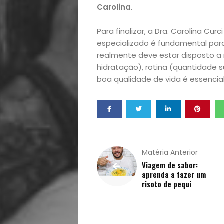
Homem
Carolina
.
Mães
Para finalizar, a Dra. Carolina C
especializado é fundamental par
&
realmente deve estar disposto 
hidratação), rotina (quantidade 
Filhos
boa qualidade de vida é essencial
Notícias
Opinião
Matéria Anterior
Pets
Viagem de sabor:
aprenda a fazer um
Receitas
risoto de pequi
Saúde