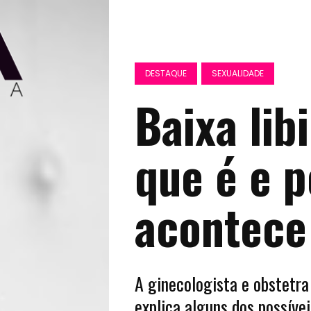
DESTAQUE
SEXUALIDADE
Baixa lib
que é e 
acontece
A ginecologista e obstetra 
explica alguns dos possíve