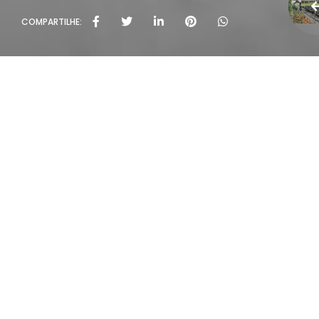
COMPARTILHE:
Políti
Rua João Rivab
T