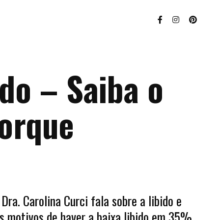
ido – Saiba o
porque
Dra. Carolina Curci fala sobre a libido e
is motivos de haver a baixa libido em 35%