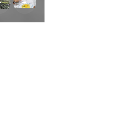
ca de Privacidade
•
Termos de Utilização
Jornalista Responsável:
Jana F
Afina Menina
em, 945 — Campo Largo/PR — CEP 83601-240 © — Afina Menina é uma ma
odos os Direitos Reservados. Desenvolvido por
Descomplica Comunicaç