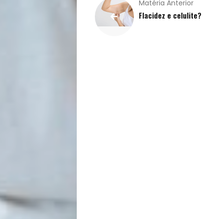
Matéria Anterior
Saúde
Flacidez e celulite?
e
Qualidade
de
Vida
Sexualidade
Variedades
Buscar