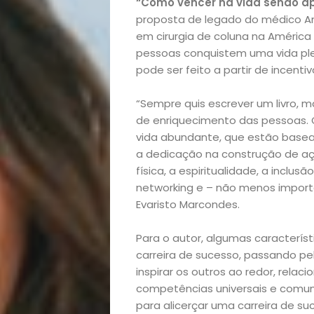
“Como vencer na vida sendo a
proposta de legado do médico An
em cirurgia de coluna na América
pessoas conquistem uma vida plen
pode ser feito a partir de incent
“Sempre quis escrever um livro,
de enriquecimento das pessoas. 
vida abundante, que estão basead
a dedicação na construção de aç
física, a espiritualidade, a incl
networking e – não menos importa
Evaristo Marcondes.
Para o autor, algumas caracterí
carreira de sucesso, passando p
inspirar os outros ao redor, rela
competências universais e comuni
para alicerçar uma carreira de su