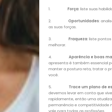
Início
1.
Força
: liste suas habil
Academia
2.
Oportunidades
: anali
as suas forças.
Beleza
3.
Fraqueza
: liste ponto
melhorar.
Bora
4.
Aparência e boas ma
lá!
apresenta é também essencial pa
manter a postura reta, tratar o
Casa
você.
e
5.
Trace um plano de e
devemos levar em conta que v
Decoração
rapidamente, então uma atualiza
permanência e competitividade n
vale para todas as profissões.