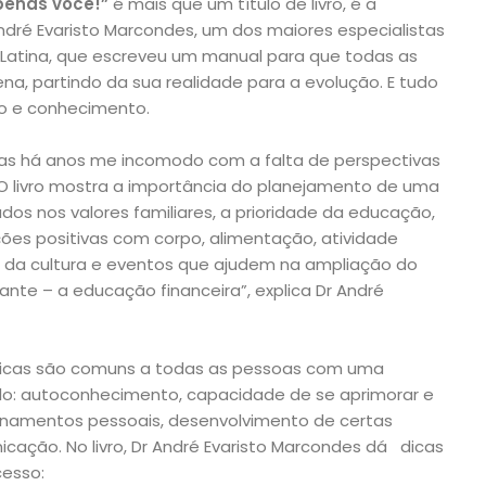
penas você!”
é mais que um título de livro, é a
dré Evaristo Marcondes, um dos maiores especialistas
 Latina, que escreveu um manual para que todas as
a, partindo da sua realidade para a evolução. E tudo
ivo e conhecimento.
 mas há anos me incomodo com a falta de perspectivas
O livro mostra a importância do planejamento de uma
os nos valores familiares, a prioridade da educação,
ões positivas com corpo, alimentação, atividade
usão da cultura e eventos que ajudem na ampliação do
nte – a educação financeira”, explica Dr André
sticas são comuns a todas as pessoas com uma
elo: autoconhecimento, capacidade de se aprimorar e
cionamentos pessoais, desenvolvimento de certas
cação. No livro, Dr André Evaristo Marcondes dá dicas
cesso: