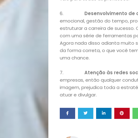
Exclusiva
6.
Desenvolvimento de
Homem
emocional, gestão do tempo, produ
estruturar a carreira de sucesso.
Mães
com uma série de ferramentas par
Agora nada disso adianta muito 
&
da forma correta, o que você tem
uma chance.
Filhos
7.
Atenção às redes soc
Notícias
empresas, então qualquer condu
imagem, prejudica toda a estratég
atuar e divulgar.
Opinião
Pets
Receitas