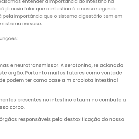
ecisamos entender a importância do intestino na
já ouviu falar que o intestino é o nosso segundo
 pela importância que o sistema digestório tem em
 sistema nervoso.
funções:
as e neurotransmissor. A serotonina, relacionada
ste órgão. Portanto muitos fatores como vontade
de podem ter como base a microbiota intestinal
entes presentes no intestino atuam no combate a
sso corpo.
s órgãos responsáveis pela destoxificação do nosso