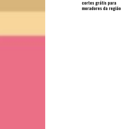
Saúde
cortes grátis para
moradores da região
e
Qualidade
de
Vida
Sexualidade
Variedades
Buscar