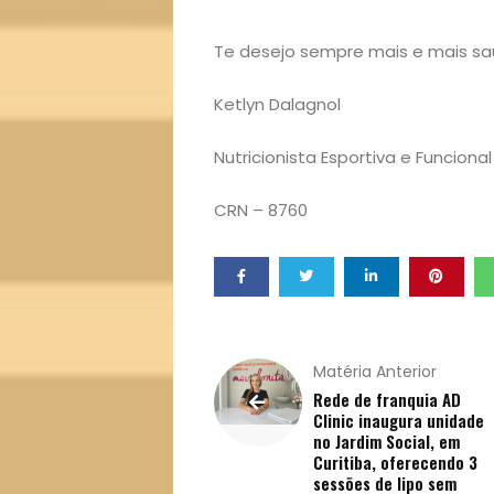
Homem
Te desejo sempre mais e mais sa
Mães
Ketlyn Dalagnol
&
Nutricionista Esportiva e Funcional
Filhos
CRN – 8760
Notícias
Opinião
Matéria Anterior
Pets
Rede de franquia AD
Clinic inaugura unidade
Receitas
no Jardim Social, em
Curitiba, oferecendo 3
sessões de lipo sem