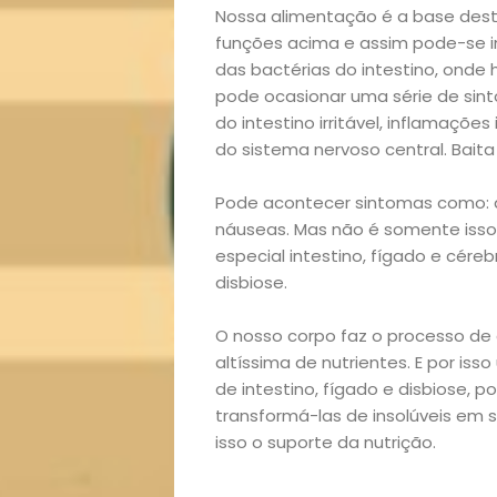
Início
Nossa alimentação é a base dest
funções acima e assim pode-se in
Academia
das bactérias do intestino, onde h
pode ocasionar uma série de sin
do intestino irritável, inflamaçõe
Beleza
do sistema nervoso central. Bait
Bora
Pode acontecer sintomas como: di
náuseas. Mas não é somente isso
lá!
especial intestino, fígado e cér
disbiose.
Casa
O nosso corpo faz o processo d
e
altíssima de nutrientes. E por is
de intestino, fígado e disbiose, 
Decoração
transformá-las de insolúveis em s
isso o suporte da nutrição.
Exclusiva