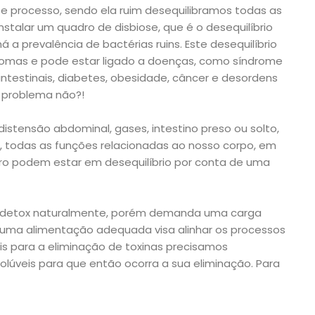
e processo, sendo ela ruim desequilibramos todas as
stalar um quadro de disbiose, que é o desequilíbrio
á a prevalência de bactérias ruins. Este desequilíbrio
tomas e pode estar ligado a doenças, como síndrome
s intestinais, diabetes, obesidade, câncer e desordens
a problema não?!
stensão abdominal, gases, intestino preso ou solto,
, todas as funções relacionadas ao nosso corpo, em
ebro podem estar em desequilíbrio por conta de uma
e detox naturalmente, porém demanda uma carga
so uma alimentação adequada visa alinhar os processos
pois para a eliminação de toxinas precisamos
olúveis para que então ocorra a sua eliminação. Para